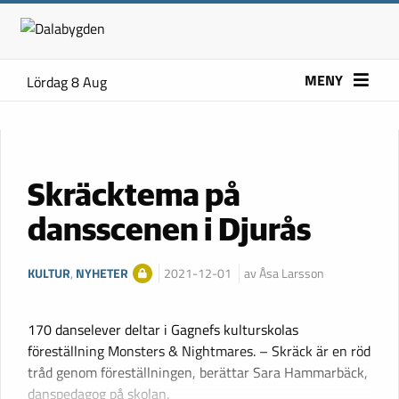
MENY
Lördag 8 Aug
Skräcktema på
dansscenen i Djurås
KULTUR
,
NYHETER
2021-12-01
av Åsa Larsson
170 danselever deltar i Gagnefs kulturskolas
föreställning Monsters & Nightmares. – Skräck är en röd
tråd genom föreställningen, berättar Sara Hammarbäck,
danspedagog på skolan.