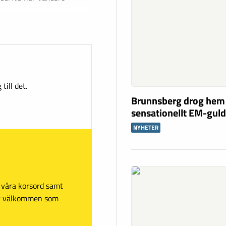
till det.
Brunnsberg drog hem
sensationellt EM-gul
NYHETER
sa våra korsord samt
mt välkommen som