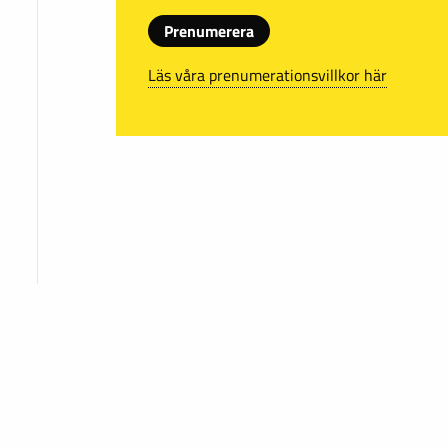
Prenumerera
Läs våra prenumerationsvillkor här