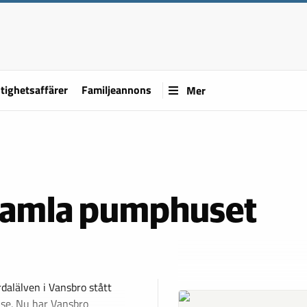
tighetsaffärer
Familjeannons
Mer
 gamla pumphuset
n
dalälven i Vansbro stått
lse. Nu har Vansbro