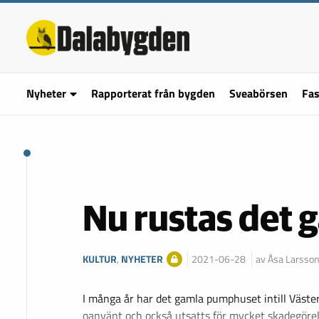
Nyheter
Rapporterat från bygden
Sveabörsen
Fas
Nu rustas det
KULTUR
,
NYHETER
2021-06-28
av Åsa Larsso
I många år har det gamla pumphuset intill Väster
oanvänt och också utsatts för mycket skadegöre