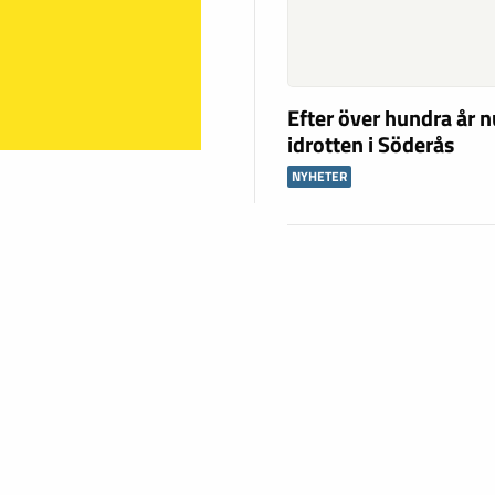
Efter över hundra år n
idrotten i Söderås
NYHETER