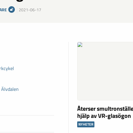
ARE
2021-06-17
rkcykel
i Älvdalen
Återser smultronstäl
hjälp av VR-glasögon
NYHETER