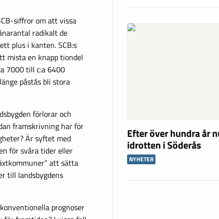
CB-siffror om att vissa
narantal radikalt de
t plus i kanten. SCB:s
tt mista en knapp tiondel
a 7000 till c:a 6400
nge påstås bli stora
ndsbygden förlorar och
ådan framskrivning har för
Efter över hundra år n
gheter? Är syftet med
idrotten i Söderås
 för svåra tider eller
NYHETER
växtkommuner” att sätta
er till landsbygdens
a konventionella prognoser