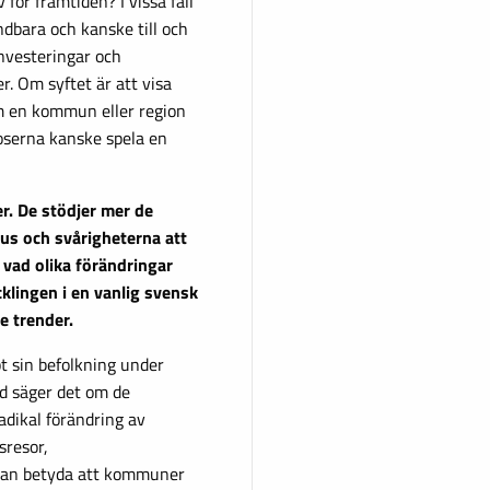
 för framtiden? I vissa fall
dbara och kanske till och
investeringar och
r. Om syftet är att visa
m en kommun eller region
noserna kanske spela en
r. De stödjer mer de
us och svårigheterna att
 vad olika förändringar
cklingen i en vanlig svensk
 trender.
 sin befolkning under
ad säger det om de
dikal förändring av
sresor,
a kan betyda att kommuner