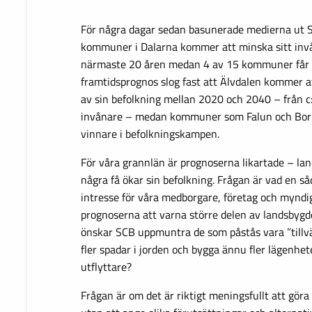
För några dagar sedan basunerade medierna ut S
kommuner i Dalarna kommer att minska sitt invå
närmaste 20 åren medan 4 av 15 kommuner får et
framtidsprognos slog fast att Älvdalen kommer a
av sin befolkning mellan 2020 och 2040 – från c:
invånare – medan kommuner som Falun och Borlä
vinnare i befolkningskampen.
För våra grannlän är prognoserna likartade – la
några få ökar sin befolkning. Frågan är vad en s
intresse för våra medborgare, företag och myndi
prognoserna att varna större delen av landsbygden
önskar SCB uppmuntra de som påstås vara ”till
fler spadar i jorden och bygga ännu fler lägenhet
utflyttare?
Frågan är om det är riktigt meningsfullt att gör