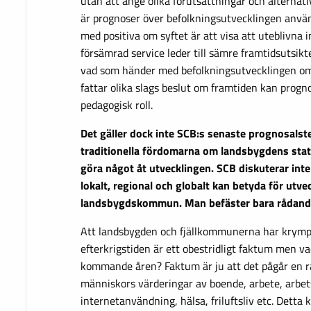
utan att ange olika förutsättningar och alternativ
är prognoser över befolkningsutvecklingen använ
med positiva om syftet är att visa att uteblivna 
försämrad service leder till sämre framtidsutsikte
vad som händer med befolkningsutvecklingen o
fattar olika slags beslut om framtiden kan prog
pedagogisk roll.
Det gäller dock inte SCB:s senaste prognosalste
traditionella fördomarna om landsbygdens stat
göra något åt utvecklingen. SCB diskuterar inte
lokalt, regional och globalt kan betyda för utve
landsbygdskommun. Man befäster bara rådande
Att landsbygden och fjällkommunerna har krympt
efterkrigstiden är ett obestridligt faktum men v
kommande åren? Faktum är ju att det pågår en ra
människors värderingar av boende, arbete, arbet
internetanvändning, hälsa, friluftsliv etc. Dett