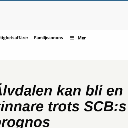
tighetsaffärer
Familjeannons
Mer
lvdalen kan bli en
innare trots SCB:s
prognos