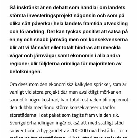
Så inskränkt är en debatt som handlar om landets
största investeringsprojekt någonsin och som på
olika sätt påverkar hela landets framtida utveckling
och förändring. Det kan tyckas positivt att satsa på
en ny och snabb järnväg men om konsekvenserna
blir att vi får svårt eller totalt hindras att utveckla
vägar och järnvägar samt ekonomin i alla andra
regioner blir följderna orimliga för majoriteten av
befolkningen.
Om dessutom den ekonomiska kalkylen spricker, som är
vanligt vid stora projekt där man avsiktligt mörkar en
sannolik högre kostnad, kan totalkostnaden bli upp emot
den dubbla med ännu större konsekvenser utanför
storstäderna. I det paket som tagits fram via den s.k.
Sverigeförhandlingen ingår också att med statligt stöd
subventionera byggandet av 200.000 nya bostäder i och
mellan de tre storstäderna, vilket ytterligare omfördelar