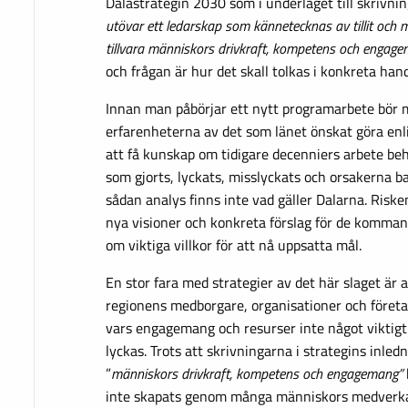
Dalastrategin 2030 som i underlaget till skrivnin
utövar ett ledarskap som kännetecknas av tillit och m
tillvara människors drivkraft, kompetens och engag
och frågan är hur det skall tolkas i konkreta han
Innan man påbörjar ett nytt programarbete bör m
erfarenheterna av det som länet önskat göra enlig
att få kunskap om tidigare decenniers arbete be
som gjorts, lyckats, misslyckats och orsakerna b
sådan analys finns inte vad gäller Dalarna. Risk
nya visioner och konkreta förslag för de komma
om viktiga villkor för att nå uppsatta mål.
En stor fara med strategier av det här slaget är a
regionens medborgare, organisationer och företag
vars engagemang och resurser inte något viktigt
lyckas. Trots att skrivningarna i strategins inled
”
människors drivkraft, kompetens och engagemang”
inte skapats genom många människors medverkan