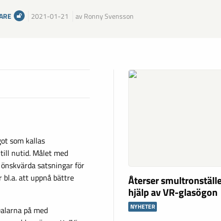
ARE
2021-01-21
av Ronny Svensson
ot som kallas
till nutid. Målet med
a önskvärda satsningar för
 bl.a. att uppnå bättre
Återser smultronstäl
hjälp av VR-glasögon
NYHETER
Dalarna på med