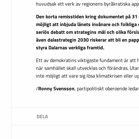
huvudsak ett verk av regionens byråkratiska app
Den korta remisstiden kring dokumentet på 31 s
möjligt att inbjuda länets invånare och folkliga 
seriös debatt om strategins mål och olika försla
även dalastrategin 2030 riskerar att bli en pap
styra Dalarnas verkliga framtid.
Ett av demokratins viktigaste fundament är att h
när samhället skall utvecklas och förändras. Ut
inte möjligt att vare sig lösa klimatkrisen eller 
/
Ronny Svensson
, partipolitiskt oberoende leda