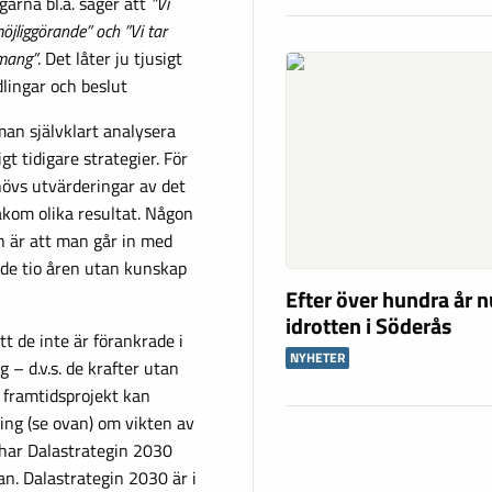
garna bl.a. säger att
”Vi
öjliggörande” och ”Vi tar
emang”
. Det låter ju tjusigt
dlingar och beslut
an självklart analysera
t tidigare strategier. För
hövs utvärderingar av det
akom olika resultat. Någon
en är att man går in med
nde tio åren utan kunskap
Efter över hundra år n
idrotten i Söderås
tt de inte är förankrade i
NYHETER
 – d.v.s. de krafter utan
 framtidsprojekt kan
ning (se ovan) om vikten av
har Dalastrategin 2030
. Dalastrategin 2030 är i