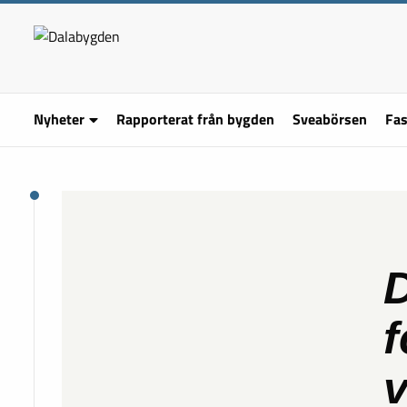
Nyheter
Rapporterat från bygden
Sveabörsen
Fas
D
f
v