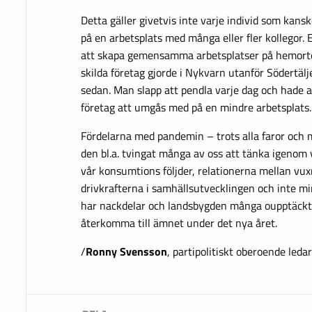
Detta gäller givetvis inte varje individ som kans
på en arbetsplats med många eller fler kollegor. 
att skapa gemensamma arbetsplatser på hemort
skilda företag gjorde i Nykvarn utanför Södertälj
sedan. Man slapp att pendla varje dag och hade a
företag att umgås med på en mindre arbetsplats.
Fördelarna med pandemin – trots alla faror och 
den bl.a. tvingat många av oss att tänka igenom v
vår konsumtions följder, relationerna mellan vux
drivkrafterna i samhällsutvecklingen och inte mi
har nackdelar och landsbygden många oupptäckta
återkomma till ämnet under det nya året.
/
Ronny Svensson
, partipolitiskt oberoende leda