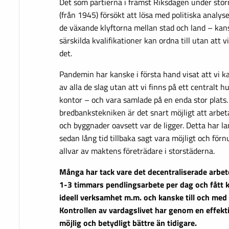
Det som partierna i främst Riksdagen under störr
(från 1945) försökt att lösa med politiska analys
de växande klyftorna mellan stad och land – ka
särskilda kvalifikationer kan ordna till utan att v
det.
Pandemin har kanske i första hand visat att vi ka
av alla de slag utan att vi finns på ett centralt 
kontor – och vara samlade på en enda stor plats
bredbankstekniken är det snart möjligt att arbeta
och byggnader oavsett var de ligger. Detta har 
sedan lång tid tillbaka sagt vara möjligt och förn
allvar av maktens företrädare i storstäderna.
Många har tack vare det decentraliserade arbe
1-3 timmars pendlingsarbete per dag och fått kraf
ideell verksamhet m.m. och kanske till och med b
Kontrollen av vardagslivet har genom en effekti
möjlig och betydligt bättre än tidigare.