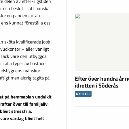
e delen av efterkrigstiden
er och beslut – att minska
nske en pandemi utan
i ens kunnat föreställa oss
n sköta kvalificerade jobb
huvudkontor – eller vanligt
. Tack vare den utbyggda
 i alla typer av bostäder
landsbygdens mänskor
Efter över hundra år n
uftigt men aldrig tagits på
idrotten i Söderås
NYHETER
tet på hemmaplan undvikit
ter över till familjeliv,
livit stressfria.
vare vardag blivit helt