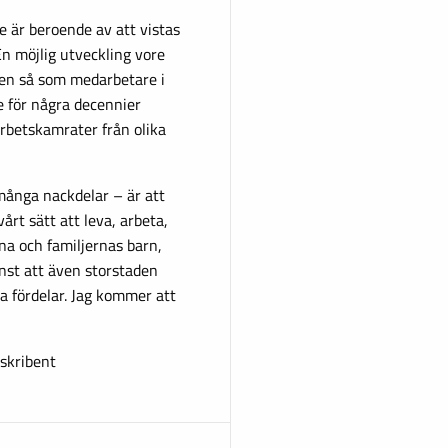
ke är beroende av att vistas
En möjlig utveckling vore
en så som medarbetare i
e för några decennier
rbetskamrater från olika
många nackdelar – är att
årt sätt att leva, arbeta,
na och familjernas barn,
nst att även storstaden
 fördelar. Jag kommer att
rskribent