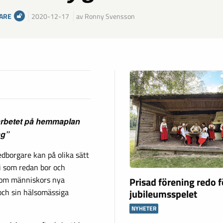
ARE
2020-12-17
av Ronny Svensson
 arbetet på hemmaplan
ag”
dborgare kan på olika sätt
vi som redan bor och
e om människors nya
Prisad förening redo f
och sin hälsomässiga
jubileumsspelet
NYHETER