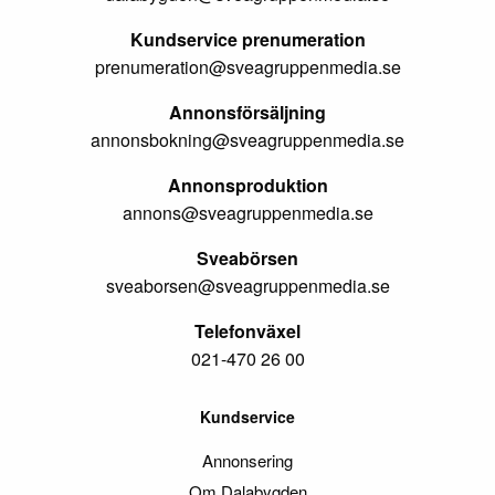
Kundservice prenumeration
prenumeration@sveagruppenmedia.se
Annonsförsäljning
annonsbokning@sveagruppenmedia.se
Annonsproduktion
annons@sveagruppenmedia.se
Sveabörsen
sveaborsen@sveagruppenmedia.se
Telefonväxel
021-470 26 00
Kundservice
Annonsering
Om Dalabygden