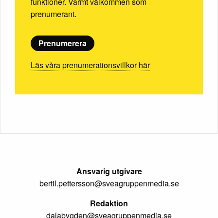
funktioner. Varmt välkommen som
prenumerant.
Prenumerera
Läs våra prenumerationsvillkor här
Ansvarig utgivare
bertil.pettersson@sveagruppenmedia.se
Redaktion
dalabygden@sveagruppenmedia.se