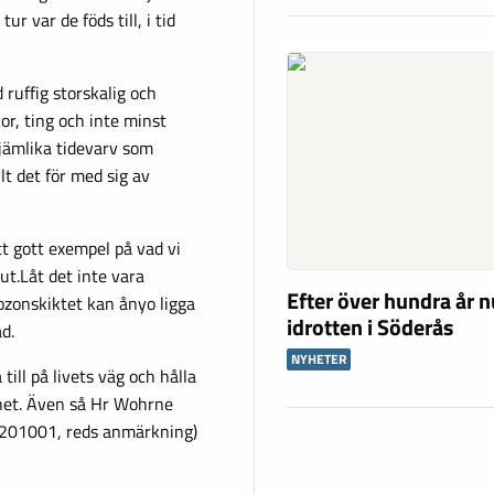
 var de föds till, i tid
ruffig storskalig och
r, ting och inte minst
jämlika tidevarv som
t det för med sig av
t gott exempel på vad vi
ut.Låt det inte vara
Efter över hundra år n
ozonskiktet kan ånyo ligga
idrotten i Söderås
d.
NYHETER
ill på livets väg och hålla
mhet. Även så Hr Wohrne
 201001, reds anmärkning)