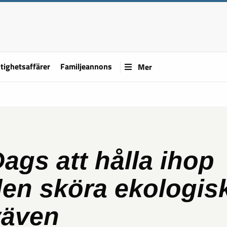
tighetsaffärer
Familjeannons
Mer
ags att hålla ihop
en sköra ekologis
väven