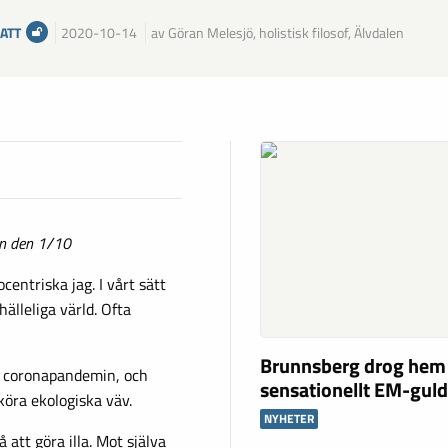
ATT
2020-10-14
av Göran Melesjö, holistisk filosof, Älvdalen
en den 1/10
centriska jag. I vårt sätt
älleliga värld. Ofta
Brunnsberg drog hem
 – coronapandemin, och
sensationellt EM-gul
öra ekologiska väv.
NYHETER
att göra illa. Mot själva