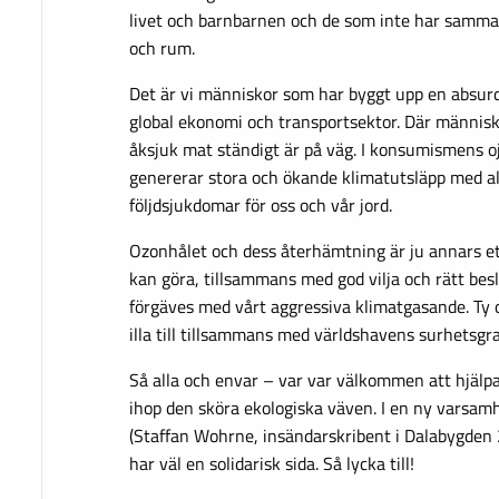
livet och barnbarnen och de som inte har samma tur
och rum.
Det är vi människor som har byggt upp en absurd 
global ekonomi och transportsektor. Där människo
åksjuk mat ständigt är på väg. I konsumismens o
genererar stora och ökande klimatutsläpp med all
följdsjukdomar för oss och vår jord.
Ozonhålet och dess återhämtning är ju annars et
kan göra, tillsammans med god vilja och rätt besl
förgäves med vårt aggressiva klimatgasande. Ty 
illa till tillsammans med världshavens surhetsgra
Så alla och envar – var var välkommen att hjälpa t
ihop den sköra ekologiska väven. I en ny varsa
(Staffan Wohrne, insändarskribent i Dalabygden
har väl en solidarisk sida. Så lycka till!