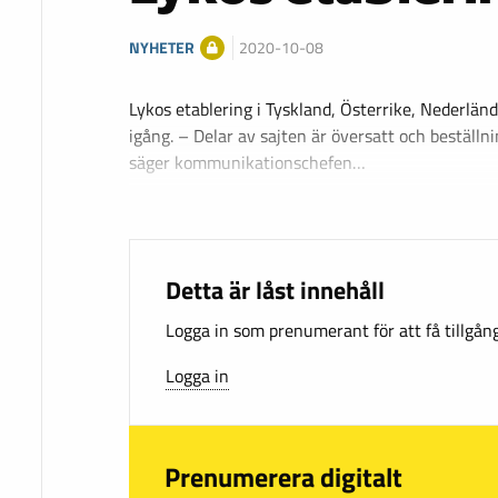
NYHETER
2020-10-08
Lykos etablering i Tyskland, Österrike, Nederlän
igång. – Delar av sajten är översatt och beställn
säger kommunikationschefen…
Detta är låst innehåll
Logga in som prenumerant för att få tillgång 
Logga in
Prenumerera digitalt