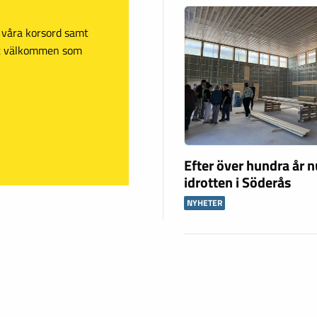
sa våra korsord samt
mt välkommen som
Efter över hundra år n
idrotten i Söderås
NYHETER