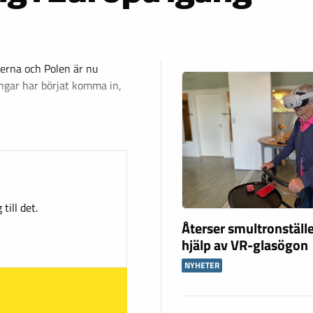
derna och Polen är nu
ingar har börjat komma in,
till det.
Återser smultronstäl
hjälp av VR-glasögon
NYHETER