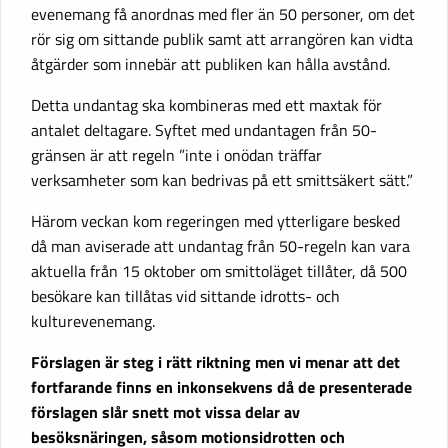
evenemang få anordnas med fler än 50 personer, om det
rör sig om sittande publik samt att arrangören kan vidta
åtgärder som innebär att publiken kan hålla avstånd.
Detta undantag ska kombineras med ett maxtak för
antalet deltagare. Syftet med undantagen från 50-
gränsen är att regeln ”inte i onödan träffar
verksamheter som kan bedrivas på ett smittsäkert sätt.”
Härom veckan kom regeringen med ytterligare besked
då man aviserade att undantag från 50-regeln kan vara
aktuella från 15 oktober om smittoläget tillåter, då 500
besökare kan tillåtas vid sittande idrotts- och
kulturevenemang.
Förslagen är steg i rätt riktning men vi menar att det
fortfarande finns en inkonsekvens då de presenterade
förslagen slår snett mot vissa delar av
besöksnäringen, såsom motionsidrotten och