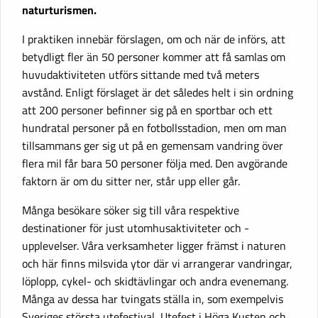
naturturismen.
I praktiken innebär förslagen, om och när de införs, att
betydligt fler än 50 personer kommer att få samlas om
huvudaktiviteten utförs sittande med två meters
avstånd. Enligt förslaget är det således helt i sin ordning
att 200 personer befinner sig på en sportbar och ett
hundratal personer på en fotbollsstadion, men om man
tillsammans ger sig ut på en gemensam vandring över
flera mil får bara 50 personer följa med. Den avgörande
faktorn är om du sitter ner, står upp eller går.
Många besökare söker sig till våra respektive
destinationer för just utomhusaktiviteter och -
upplevelser. Våra verksamheter ligger främst i naturen
och här finns milsvida ytor där vi arrangerar vandringar,
löplopp, cykel- och skidtävlingar och andra evenemang.
Många av dessa har tvingats ställa in, som exempelvis
Sveriges största utefestival, Utefest i Höga Kusten och