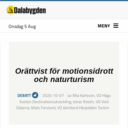
MENY
Onsdag 5 Aug
Orättvist för motionsidrott
och naturturism
DEBATT
2020-10-07
av Mia Karlsson, VD Höga
Kusten Destinationsutveckling, Jonas Rosén, VD Visit
Dalarna, Mats Forslund, VD Jämtland Härjedalen Turism