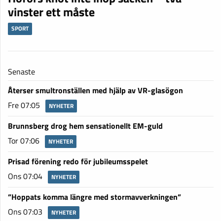
vinster ett måste
SPORT
Senaste
Återser smultronställen med hjälp av VR-glasögon
Fre 07:05
NYHETER
Brunnsberg drog hem sensationellt EM-guld
Tor 07:06
NYHETER
Prisad förening redo för jubileumsspelet
Ons 07:04
NYHETER
”Hoppats komma längre med stormavverkningen”
Ons 07:03
NYHETER