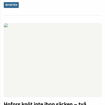
NYHETER
Hofors knöt inte ihop säcken – två