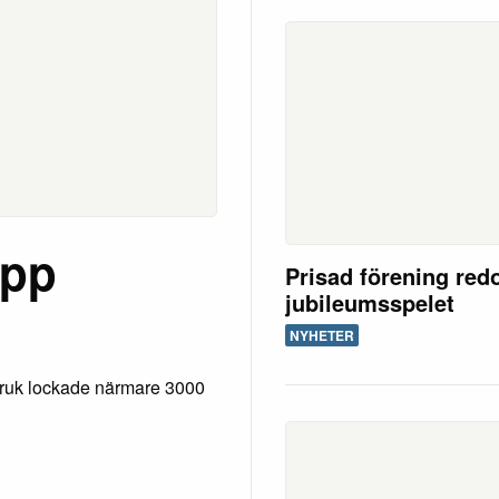
äpp
Prisad förening redo
jubileumsspelet
NYHETER
ruk lockade närmare 3000