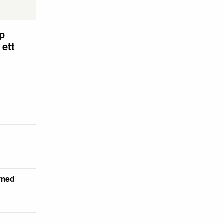
op
 ett
 med