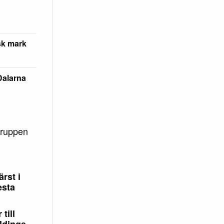
sk mark
Dalarna
gruppen
rst i
esta
till
ldinge