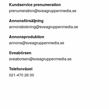
Kundservice prenumeration
prenumeration@sveagruppenmedia.se
Annonsförsäljning
annonsbokning@sveagruppenmedia.se
Annonsproduktion
annons@sveagruppenmedia.se
Sveabörsen
sveaborsen@sveagruppenmedia.se
Telefonväxel
021-470 26 00