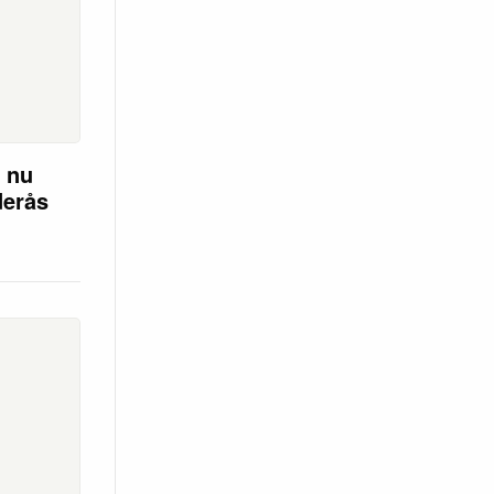
r nu
derås