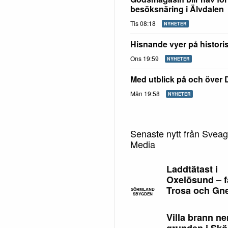
besöksnäring i Älvdalen
Tis 08:18
NYHETER
Hisnande vyer på histori
Ons 19:59
NYHETER
Med utblick på och över 
Mån 19:58
NYHETER
Senaste nytt från Svea
Media
Laddtätast i
Oxelösund – fä
Trosa och Gn
SÖRMLAND
SBYGDEN
Villa brann ner 
grunden i Skö