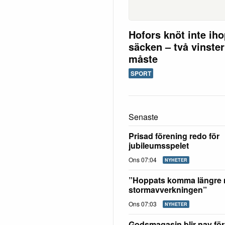
Hofors knöt inte ih
säcken – två vinster
måste
SPORT
Senaste
Prisad förening redo för
jubileumsspelet
Ons 07:04
NYHETER
”Hoppats komma längre
stormavverkningen”
Ons 07:03
NYHETER
Godsmagasin blir nav för