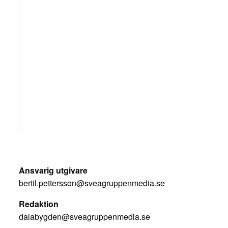
Ansvarig utgivare
bertil.pettersson@sveagruppenmedia.se
Redaktion
dalabygden@sveagruppenmedia.se