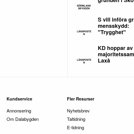
SÖRMLAND
SBYGDEN
S vill införa gr
mensskydd:
"Trygghet"
LÄNSPOSTE
N
KD hoppar av
majoritetssam
Laxå
LÄNSPOSTE
N
Kundservice
Fler Resurser
Annonsering
Nyhetsbrev
Om Dalabygden
Taltidning
E-tidning