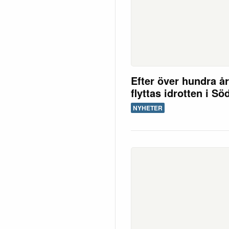
Efter över hundra å
flyttas idrotten i Sö
NYHETER