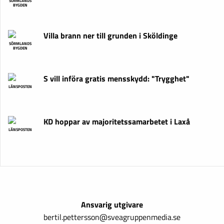
SÖRMLANDS
BYGDEN
Villa brann ner till grunden i Sköldinge
SÖRMLANDS
BYGDEN
S vill införa gratis mensskydd: "Trygghet"
LÄNSPOSTEN
KD hoppar av majoritetssamarbetet i Laxå
LÄNSPOSTEN
Ansvarig utgivare
bertil.pettersson@sveagruppenmedia.se