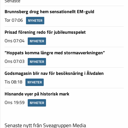
Senaste
Brunnsberg drog hem sensationellt EM-guld
Tor 07:06
NYHETER
Prisad förening redo för jubileumsspelet
Ons 07:04
NYHETER
”Hoppats komma längre med stormavverkningen”
Ons 07:03
NYHETER
Godsmagasin blir nav för besöksnäring i Älvdalen
Tis 08:18
NYHETER
Hisnande vyer på historisk mark
Ons 19:59
NYHETER
Senaste nytt från Sveagruppen Media