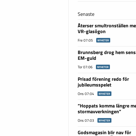
Senaste
Återser smultronställen me
VR-glasögon
Fre 07:05
NYHETER
Brunnsberg drog hem sensa
EM-guld
Tor 07:06
NYHETER
Prisad förening redo för
jubileumsspelet
Ons 07:04
NYHETER
”Hoppats komma längre m
stormavverkningen”
Ons 07:03
NYHETER
Godsmagasin blir nav för