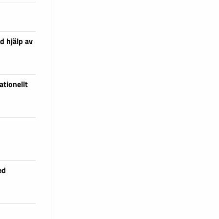
d hjälp av
tionellt
ed