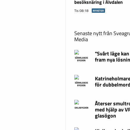
besöksnäring i Älvdalen
Tis 08:18
NYHETER
Senaste nytt från Sveag
Media
"Svårt läge kan
fram nya lösni
SÖRMLANDS
BYGDEN
Katrineholmare
för dubbelmor
SÖRMLANDS
BYGDEN
Återser smultr
med hjälp av V
DALABYGDEN
glasögon