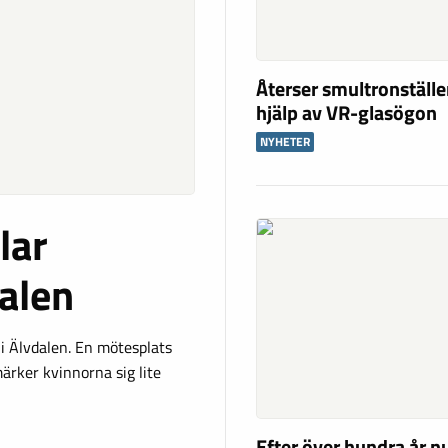
Återser smultronställ
hjälp av VR-glasögon
NYHETER
lar
alen
i Älvdalen. En mötesplats
märker kvinnorna sig lite
Efter över hundra år nu