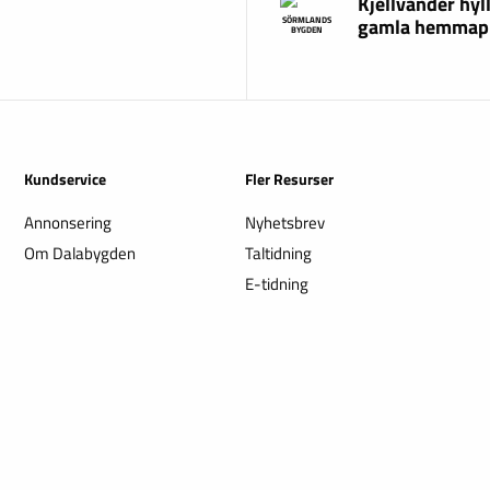
Kjellvander hyl
gamla hemmap
SÖRMLANDS
BYGDEN
Kundservice
Fler Resurser
Annonsering
Nyhetsbrev
Om Dalabygden
Taltidning
E-tidning