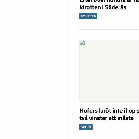
idrotten i Söderås
NYHETER
Hofors knöt inte ihop 
två vinster ett måste
SPORT