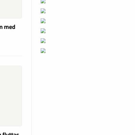
en med
 flyttas