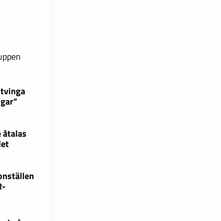
ruppen
 tvinga
ngar”
 åtalas
det
onställen
R-