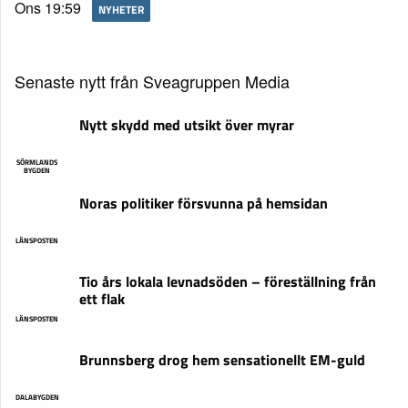
Ons 19:59
NYHETER
Senaste nytt från Sveagruppen Media
Nytt skydd med utsikt över myrar
SÖRMLANDS
BYGDEN
Noras politiker försvunna på hemsidan
LÄNSPOSTEN
Tio års lokala levnadsöden – föreställning från
ett flak
LÄNSPOSTEN
Brunnsberg drog hem sensationellt EM-guld
DALABYGDEN