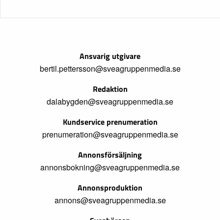
Ansvarig utgivare
bertil.pettersson@sveagruppenmedia.se
Redaktion
dalabygden@sveagruppenmedia.se
Kundservice prenumeration
prenumeration@sveagruppenmedia.se
Annonsförsäljning
annonsbokning@sveagruppenmedia.se
Annonsproduktion
annons@sveagruppenmedia.se