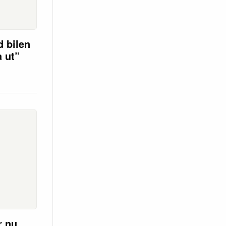
d bilen
a ut”
r nu