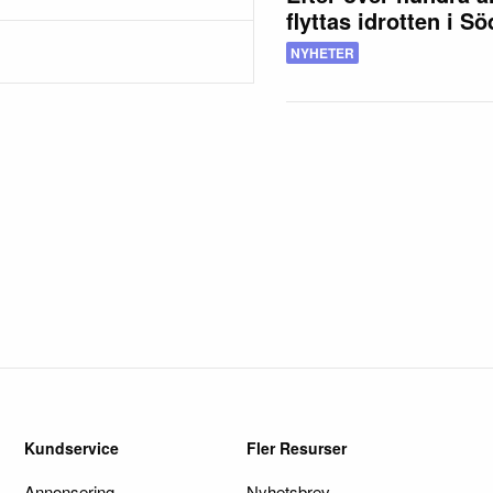
flyttas idrotten i S
NYHETER
Kundservice
Fler Resurser
Annonsering
Nyhetsbrev