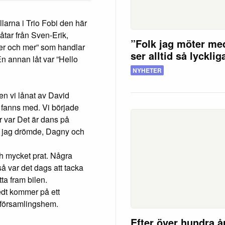
llarna i Trio Fobi den här
åtar från Sven-Erik,
”Folk jag möter me
r och mer” som handlar
ser alltid så lycklig
n annan låt var ”Hello
NYHETER
en vi lånat av David
 fanns med. Vi började
 var Det är dans på
t jag drömde, Dagny och
h mycket prat. Några
så var det dags att tacka
tta fram bilen.
edt kommer på ett
s församlingshem.
Efter över hundra å