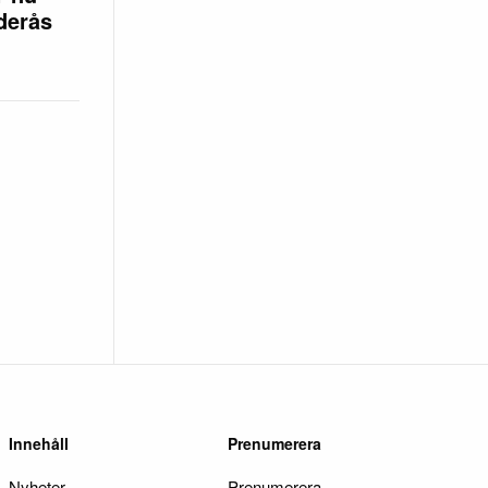
öderås
Innehåll
Prenumerera
Nyheter
Prenumerera