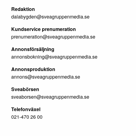
Redaktion
dalabygden@sveagruppenmedia.se
Kundservice prenumeration
prenumeration@sveagruppenmedia.se
Annonsförsäljning
annonsbokning@sveagruppenmedia.se
Annonsproduktion
annons@sveagruppenmedia.se
Sveabörsen
sveaborsen@sveagruppenmedia.se
Telefonväxel
021-470 26 00