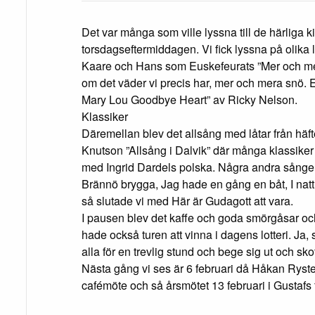
Det var många som ville lyssna till de härliga ki
torsdagseftermiddagen. Vi fick lyssna på olika l
Kaare och Hans som Euskefeurats ”Mer och me
om det väder vi precis har, mer och mera snö. E
Mary Lou Goodbye Heart” av Ricky Nelson.
Klassiker
Däremellan blev det allsång med låtar från häft
Knutson ”Allsång i Dalvik” där många klassiker
med Ingrid Dardels polska. Några andra sånger
Brännö brygga, Jag hade en gång en båt, I nat
så slutade vi med Här är Gudagott att vara.
I pausen blev det kaffe och goda smörgåsar oc
hade också turen att vinna i dagens lotteri. Ja, 
alla för en trevlig stund och bege sig ut och sko
Nästa gång vi ses är 6 februari då Håkan Ryst
cafémöte och så årsmötet 13 februari i Gustaf