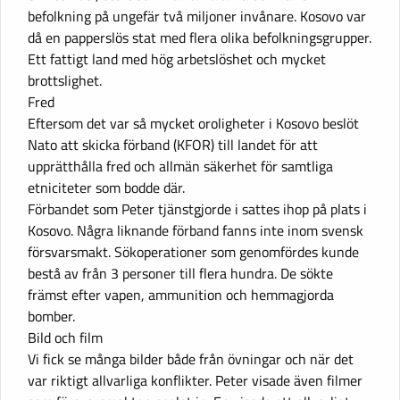
befolkning på ungefär två miljoner invånare. Kosovo var
då en papperslös stat med flera olika befolkningsgrupper.
Ett fattigt land med hög arbetslöshet och mycket
brottslighet.
Fred
Eftersom det var så mycket oroligheter i Kosovo beslöt
Nato att skicka förband (KFOR) till landet för att
upprätthålla fred och allmän säkerhet för samtliga
etniciteter som bodde där.
Förbandet som Peter tjänstgjorde i sattes ihop på plats i
Kosovo. Några liknande förband fanns inte inom svensk
försvarsmakt. Sökoperationer som genomfördes kunde
bestå av från 3 personer till flera hundra. De sökte
främst efter vapen, ammunition och hemmagjorda
bomber.
Bild och film
Vi fick se många bilder både från övningar och när det
var riktigt allvarliga konflikter. Peter visade även filmer