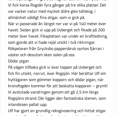
Vi fick korsa Rogsån fyra gånger på tre olika platser. Det
var vacker natur med mycket äldre gles tallskog, i
allmänhet väldigt fina stigar, som vi gick på.
När vi passerade ån längst ner var vi på 140 meter över
havet. Sedan gick vi upp på Uvberget och fikade på 200
meter över havet. Fikaplatsen var under en kraftledning,
som gjorde att vi hade rejäl utsikt i två riktningar.
Rökpelaren från Grycksbo pappersbruk syntes fjärran i
väster och desutom sken solen på oss.
Dödar pigan
På vägen tillbaka gick vi över toppen på Uvberget och
fick fin utsikt, norrut, över Rogsjön. Här berättar Ulf om
hyttägaren som gömmer kopparn och dödar pigan, när
kronofogden kommer för att beskatta kopparen – grymt!
Vi avslutade vandringen genom att gå 2,5 km längs
Rogsjöns strand. Där ligger den fantastiska stenen, som
inlandsisen pallat upp.
Ulf har gjort en grundlig rekognosering och hittat stigar