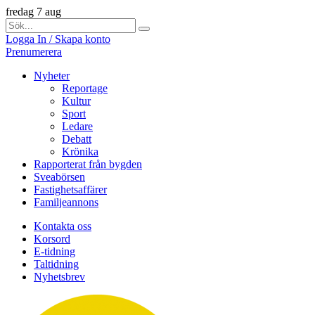
fredag 7 aug
Logga In / Skapa konto
Prenumerera
Nyheter
Reportage
Kultur
Sport
Ledare
Debatt
Krönika
Rapporterat från bygden
Sveabörsen
Fastighetsaffärer
Familjeannons
Kontakta oss
Korsord
E-tidning
Taltidning
Nyhetsbrev