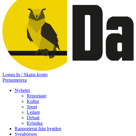
Logga In / Skapa konto
Prenumerera
Nyheter
Reportage
Kultur
Sport
Ledare
Debatt
Krönika
Rapporterat från bygden
Sveabörsen