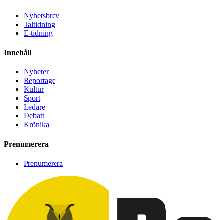
Nyhetsbrev
Taltidning
E-tidning
Innehåll
Nyheter
Reportage
Kultur
Sport
Ledare
Debatt
Krönika
Prenumerera
Prenumerera