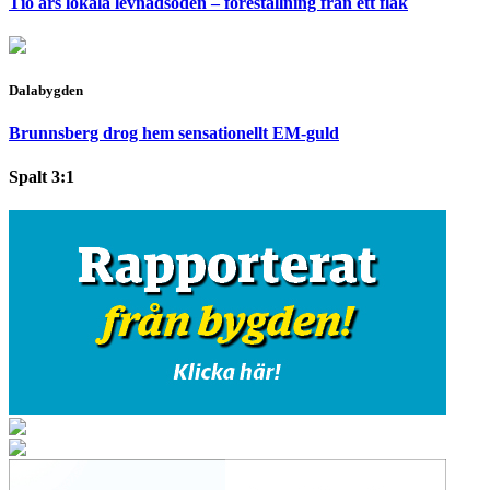
Tio års lokala levnadsöden – föreställning från ett flak
Dalabygden
Brunnsberg drog hem sensationellt EM-guld
Spalt 3:1