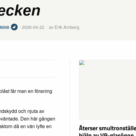
tecken
2026-04-22
av Erik Arnberg
NIKA
 blåst får man en föraning
vindskydd och njuta av
oväntade. Den här gången
ktorn då en vän lyfte en
Återser smultronstäl
hjälp av VR-glasögon