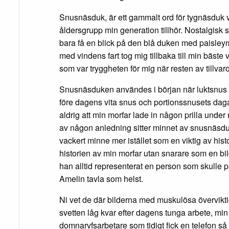
Snusnäsduk, är ett gammalt ord för tygnäsduk vil
åldersgrupp min generation tillhör. Nostalgisk
bara få en blick på den blå duken med paisleym
med vindens fart tog mig tillbaka till min bäste
som var tryggheten för mig när resten av tillvar
Snusnäsduken användes i början när luktsnus v
före dagens vita snus och portionssnusets daga
aldrig att min morfar lade in någon prilla und
av någon anledning sitter minnet av snusnäsd
vackert minne mer istället som en viktig av hist
historien av min morfar utan snarare som en bi
han alltid representerat en person som skulle pa
Amelin tavla som helst.
Ni vet de där bilderna med muskulösa övervik
svetten låg kvar efter dagens tunga arbete, min 
domnarvfsarbetare som tidigt fick en telefon så 