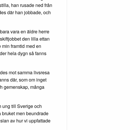
stilla, han rusade ned från
des där han jobbade, och
 bara vara en äldre herre
kiftjobbet den lilla ettan
e min framtid med en
der hela dygn så fanns
yrdes mot samma livsresa
 fanns där, som om inget
 och gemenskap, många
ung till Sverige och
 på bruket men beundrade
slan av hur vi uppfattade