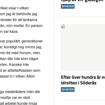
NYHETER
ket visar i vilken
 som jag är behövde jag
önster för att tankarna
 vän, min morfar. En person
on var kaos.
ar populärt, generationer
r, konstigt nog minns jag
er min tid med honom, men
uken där inte som något
orien. Kanske inte
ld av arbetarklassen som
Efter över hundra år n
ssat in i vilken Albin
idrotten i Söderås
NYHETER
tiga medelålders män där
morfar var en stolt
att arbetet kunde ringa