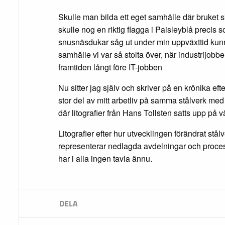
Skulle man bilda ett eget samhälle där bruket s
skulle nog en riktig flagga i Paisleyblå precis s
snusnäsdukar såg ut under min uppväxttid kun
samhälle vi var så stolta över, när industrijobb
framtiden långt före IT-jobben
Nu sitter jag själv och skriver på en krönika efte
stor del av mitt arbetliv på samma stålverk med
där litografier från Hans Tollsten satts upp på 
Litografier efter hur utvecklingen förändrat stål
representerar nedlagda avdelningar och proc
har i alla ingen tavla ännu.