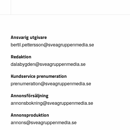
Ansvarig utgivare
bertil.pettersson@sveagruppenmedia.se
Redaktion
dalabygden@sveagruppenmedia.se
Kundservice prenumeration
prenumeration@sveagruppenmedia.se
Annonsförsäljning
annonsbokning@sveagruppenmedia.se
Annonsproduktion
annons@sveagruppenmedia.se