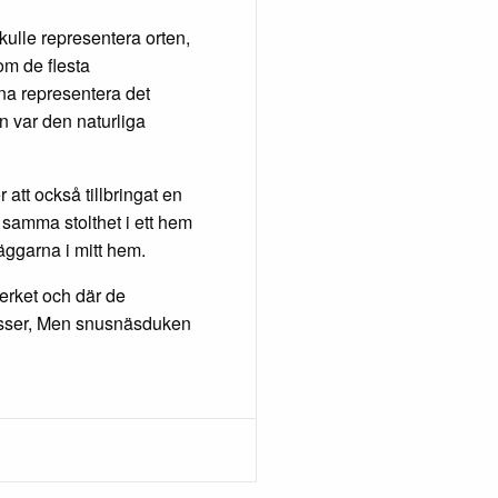
kulle representera orten,
om de flesta
na representera det
en var den naturliga
r att också tillbringat en
 samma stolthet i ett hem
väggarna i mitt hem.
verket och där de
esser, Men snusnäsduken