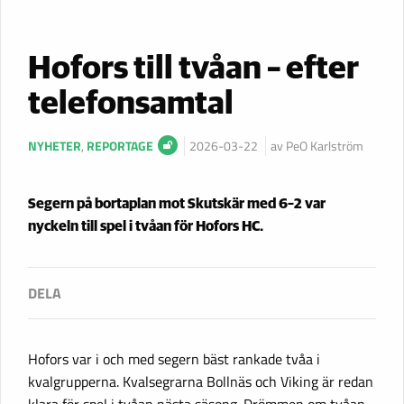
Hofors till tvåan – efter
telefonsamtal
NYHETER
,
REPORTAGE
2026-03-22
av PeO Karlström
Segern på bortaplan mot Skutskär med 6–2 var
nyckeln till spel i tvåan för Hofors HC.
Hofors var i och med segern bäst rankade tvåa i
kvalgrupperna. Kvalsegrarna Bollnäs och Viking är redan
klara för spel i tvåan nästa säsong. Drömmen om tvåan