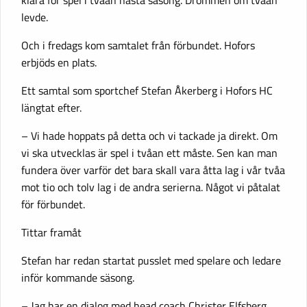
levde.
Och i fredags kom samtalet från förbundet. Hofors
erbjöds en plats.
Ett samtal som sportchef Stefan Åkerberg i Hofors HC
längtat efter.
– Vi hade hoppats på detta och vi tackade ja direkt. Om
vi ska utvecklas är spel i tvåan ett måste. Sen kan man
fundera över varför det bara skall vara åtta lag i vår tvåa
mot tio och tolv lag i de andra serierna. Något vi påtalat
för förbundet.
Tittar framåt
Stefan har redan startat pusslet med spelare och ledare
inför kommande säsong.
– Jag har en dialog med head coach Christer Elfsberg.