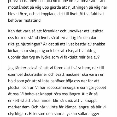
punsch i handen och alla vittnade om samma sak – att
motståndet på väg upp gjorde att njutningen på väg ner
blev större, och vi kopplade det till livet. Att vi faktiskt
behöver motstånd.
Kan det vara så att förenklar och undviker att utsätta
oss för motstånd i livet, så att vi aldrig får den där
riktiga njutningen? Är det så att livet består av snabba
kickar, som shopping och bekräftelse, att vi aldrig
uppnår den typ av lycka som vi faktiskt mår bra av?
Jag tänker också på att vi förenklat i våra hem, när till
exempel diskmaskiner och tvättmaskiner ska vara i en
höjd som gör att vi inte behöver böja oss ner för att
plocka i och ur. Vi har robotdammsugare som gör jobbet
åt oss. Vi behöver knappt röra oss längre. Allt är så
enkelt så att våra hinder blir så små, att vi knappt
märker dem. Och när vi inte får kämpa längre, så blir vi
olyckligare. Eftersom den sanna lyckan sällan ligger i