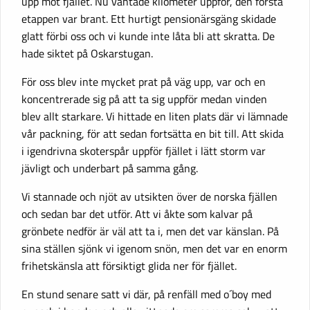
upp mot fjället. Nu väntade kilometer uppför, den första
etappen var brant. Ett hurtigt pensionärsgäng skidade
glatt förbi oss och vi kunde inte låta bli att skratta. De
hade siktet på Oskarstugan.
För oss blev inte mycket prat på väg upp, var och en
koncentrerade sig på att ta sig uppför medan vinden
blev allt starkare. Vi hittade en liten plats där vi lämnade
vår packning, för att sedan fortsätta en bit till. Att skida
i igendrivna skoterspår uppför fjället i lätt storm var
jävligt och underbart på samma gång.
Vi stannade och njöt av utsikten över de norska fjällen
och sedan bar det utför. Att vi åkte som kalvar på
grönbete nedför är väl att ta i, men det var känslan. På
sina ställen sjönk vi igenom snön, men det var en enorm
frihetskänsla att försiktigt glida ner för fjället.
En stund senare satt vi där, på renfäll med o´boy med