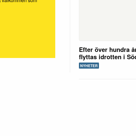
rmt välkommen som
Efter över hundra å
flyttas idrotten i S
NYHETER