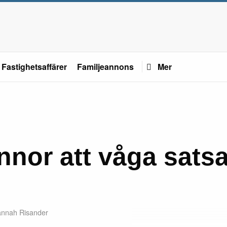
Fastighetsaffärer
Familjeannons
Mer
innor att våga sats
annah Risander