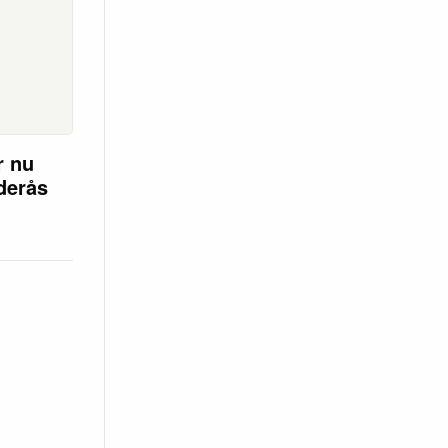
r nu
öderås