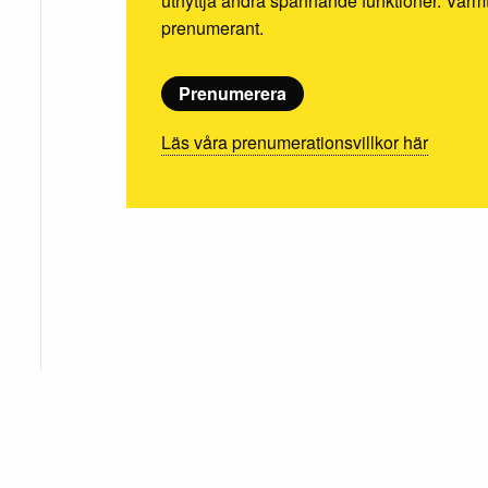
utnyttja andra spännande funktioner. Va
prenumerant.
Prenumerera
Läs våra prenumerationsvillkor här