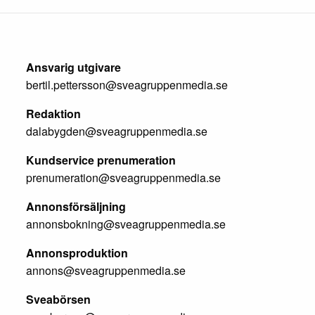
Ansvarig utgivare
bertil.pettersson@sveagruppenmedia.se
Redaktion
dalabygden@sveagruppenmedia.se
Kundservice prenumeration
prenumeration@sveagruppenmedia.se
Annonsförsäljning
annonsbokning@sveagruppenmedia.se
Annonsproduktion
annons@sveagruppenmedia.se
Sveabörsen