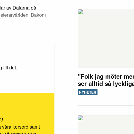
lar av Dalarna på
nvesterarvärlden. Bakom
till det.
”Folk jag möter me
ser alltid så lycklig
NYHETER
n)
ösa våra korsord samt