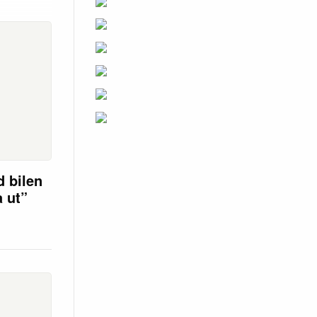
d bilen
a ut”