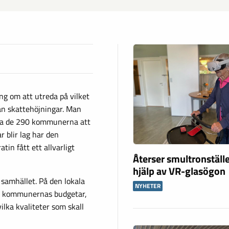
ing om att utreda på vilket
ån skattehöjningar. Man
lera de 290 kommunerna att
blir lag har den
in fått ett allvarligt
Återser smultronstäl
hjälp av VR-glasögon
 samhället. På den lokala
NYHETER
ra kommunernas budgetar,
ilka kvaliteter som skall