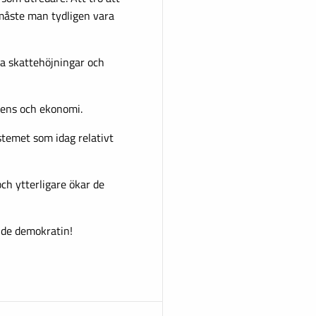
måste man tydligen vara
ra skattehöjningar och
ens och ekonomi.
stemet som idag relativt
och ytterligare ökar de
nde demokratin!