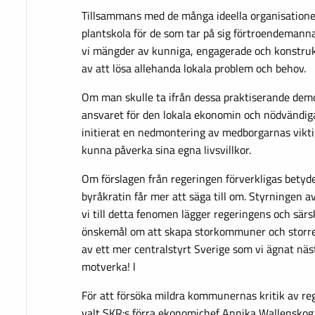
Tillsammans med de många ideella organisatione
plantskola för de som tar på sig förtroendemann
vi mängder av kunniga, engagerade och konstrukt
av att lösa allehanda lokala problem och behov.
Om man skulle ta ifrån dessa praktiserande demo
ansvaret för den lokala ekonomin och nödvändiga
initierat en nedmontering av medborgarnas vikti
kunna påverka sina egna livsvillkor.
Om förslagen från regeringen förverkligas betyde
byråkratin får mer att säga till om. Styrningen a
vi till detta fenomen lägger regeringens och särsk
önskemål om att skapa storkommuner och storreg
av ett mer centralstyrt Sverige som vi ägnat näs
motverka! l
För att försöka mildra kommunernas kritik av r
valt SKR:s förra ekonomichef Annika Wallenskog 