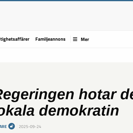
tighetsaffärer
Familjeannons
Mer
egeringen hotar d
okala demokratin
ARE
2025-09-24