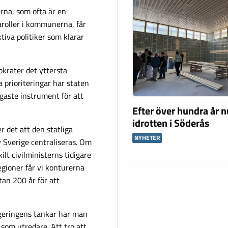
rna, som ofta är en
aroller i kommunerna, får
iva politiker som klarar
krater det yttersta
 prioriteringar har staten
gaste instrument för att
Efter över hundra år n
idrotten i Söderås
r det att den statliga
NYHETER
v Sverige centraliseras. Om
ilt civilministerns tidigare
ioner får vi konturerna
tan 200 år för att
egeringens tankar har man
som utredare. Att tro att