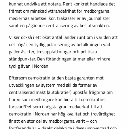
kunnat undvika att notera. Rent konkret handlade det
främst om minskad yttrandefrihet för medborgarna,
mediernas arbetsvillkor, trakasserier av journalister
samt en pågående centralisering av beslutsmakten.
Vi ser också i ett ökat antal länder runt om i världen att
det pågår en tydlig polarisering av befolkningen vad
gäller åsikter, trosuppfattningar och politiska
ståndpunkter. Den förändringen är mer eller mindre
tydlig även i Norden.
Eftersom demokratin är den bästa garanten mot
utvecklingen av system med skilda former av
centraliserad makt (autokratier) uppstår frågorna om
hur vi som medborgare kan bidra till demokratins
försvar?Det som i högsta grad medverkat till att
demokratin i Norden har hög kvalitet och trovärdighet
är att en stor del av medborgarna varit – och
fortfarande är – direkt delaktiga i dess uppbyggnad och