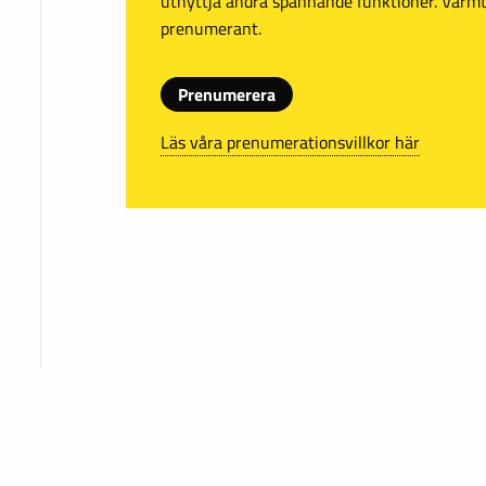
utnyttja andra spännande funktioner. Var
prenumerant.
Prenumerera
Läs våra prenumerationsvillkor här