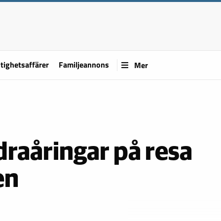
tighetsaffärer
Familjeannons
Mer
raåringar på resa
en