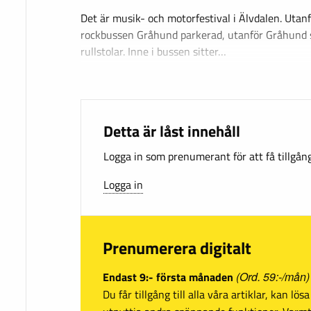
Det är musik- och motorfestival i Älvdalen. Utan
rockbussen Gråhund parkerad, utanför Gråhund st
rullstolar. Inne i bussen sitter…
Detta är låst innehåll
Logga in som prenumerant för att få tillgång 
Logga in
Prenumerera digitalt
Endast 9:- första månaden
(Ord. 59:-/mån)
Du får tillgång till alla våra artiklar, kan lö