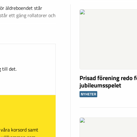
för äldreboendet står
år ett gäng rollatorer och
till det.
Prisad förening redo f
jubileumsspelet
NYHETER
sa våra korsord samt