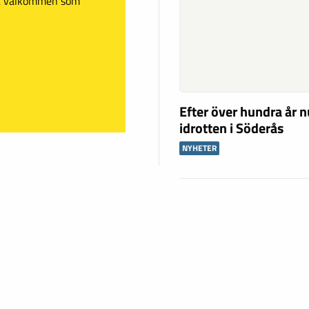
mt välkommen som
Efter över hundra år n
idrotten i Söderås
NYHETER