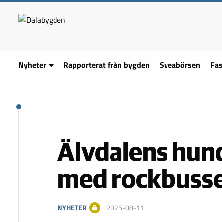
Nyheter
Rapporterat från bygden
Sveabörsen
Fas
Älvdalens hund
med rockbuss
NYHETER
2025-08-11