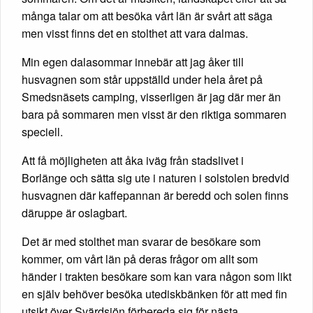
många talar om att besöka vårt län är svårt att säga
men visst finns det en stolthet att vara dalmas.
Min egen dalasommar innebär att jag åker till
husvagnen som står uppställd under hela året på
Smedsnäsets camping, visserligen är jag där mer än
bara på sommaren men visst är den riktiga sommaren
speciell.
Att få möjligheten att åka iväg från stadslivet i
Borlänge och sätta sig ute i naturen i solstolen bredvid
husvagnen där kaffepannan är beredd och solen finns
däruppe är oslagbart.
Det är med stolthet man svarar de besökare som
kommer, om vårt län på deras frågor om allt som
händer i trakten besökare som kan vara någon som likt
en själv behöver besöka utediskbänken för att med fin
utsikt över Svärdsjön förbereda sig för nästa