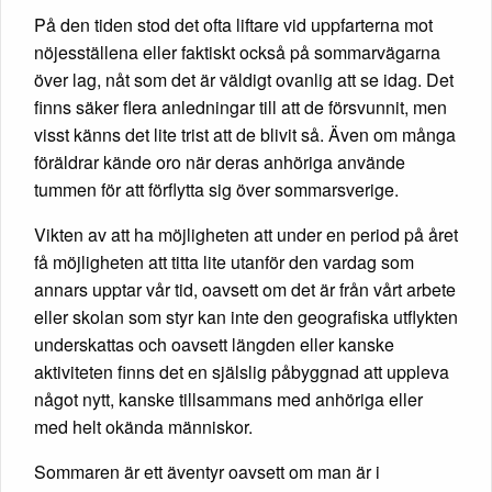
På den tiden stod det ofta liftare vid uppfarterna mot
nöjesställena eller faktiskt också på sommarvägarna
över lag, nåt som det är väldigt ovanlig att se idag. Det
finns säker flera anledningar till att de försvunnit, men
visst känns det lite trist att de blivit så. Även om många
föräldrar kände oro när deras anhöriga använde
tummen för att förflytta sig över sommarsverige.
Vikten av att ha möjligheten att under en period på året
få möjligheten att titta lite utanför den vardag som
annars upptar vår tid, oavsett om det är från vårt arbete
eller skolan som styr kan inte den geografiska utflykten
underskattas och oavsett längden eller kanske
aktiviteten finns det en själslig påbyggnad att uppleva
något nytt, kanske tillsammans med anhöriga eller
med helt okända människor.
Sommaren är ett äventyr oavsett om man är i