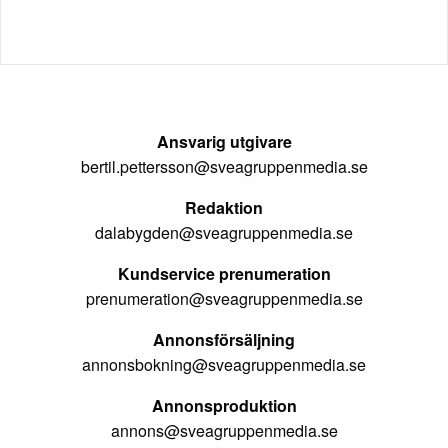
Ansvarig utgivare
bertil.pettersson@sveagruppenmedia.se
Redaktion
dalabygden@sveagruppenmedia.se
Kundservice prenumeration
prenumeration@sveagruppenmedia.se
Annonsförsäljning
annonsbokning@sveagruppenmedia.se
Annonsproduktion
annons@sveagruppenmedia.se