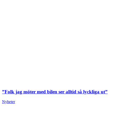
”Folk jag möter med bilen ser alltid så lyckliga ut”
Nyheter