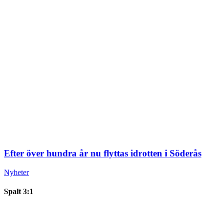
Efter över hundra år nu flyttas idrotten i Söderås
Nyheter
Spalt 3:1