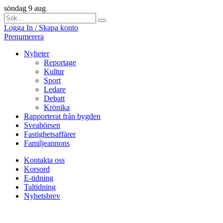
söndag 9 aug
Logga In / Skapa konto
Prenumerera
Nyheter
Reportage
Kultur
Sport
Ledare
Debatt
Krönika
Rapporterat från bygden
Sveabörsen
Fastighetsaffärer
Familjeannons
Kontakta oss
Korsord
E-tidning
Taltidning
Nyhetsbrev