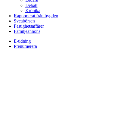
Ledare
Debatt
Krönika
Rapporterat från bygden
Sveabörsen
Fastighetsaffärer
Familjeannons
E-tidning
Prenumerera