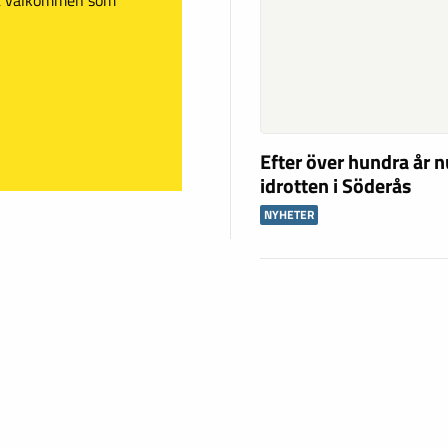
Efter över hundra år n
idrotten i Söderås
NYHETER