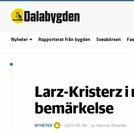
Nyheter
Rapporterat från bygden
Sveabörsen
Fas
Larz-Kristerz i
bemärkelse
NYHETER
2025-05-08
av Hannah Risander