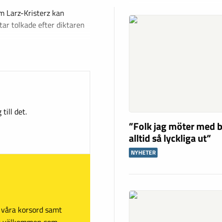
m Larz-Kristerz kan
ar tolkade efter diktaren
till det.
”Folk jag möter med b
alltid så lyckliga ut”
NYHETER
sa våra korsord samt
mt välkommen som