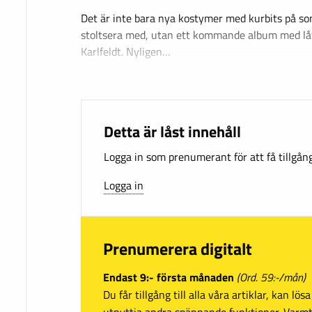
Det är inte bara nya kostymer med kurbits på so
stoltsera med, utan ett kommande album med låt
Karlfeldt. Nyligen…
Detta är låst innehåll
Logga in som prenumerant för att få tillgång 
Logga in
Prenumerera digitalt
Endast 9:- första månaden
(Ord. 59:-/mån)
Du får tillgång till alla våra artiklar, kan lö
utnyttja andra spännande funktioner. Var