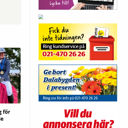
g för
ie