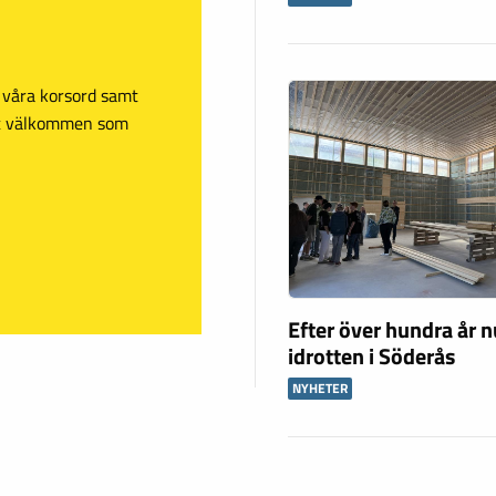
sa våra korsord samt
mt välkommen som
Efter över hundra år n
idrotten i Söderås
NYHETER