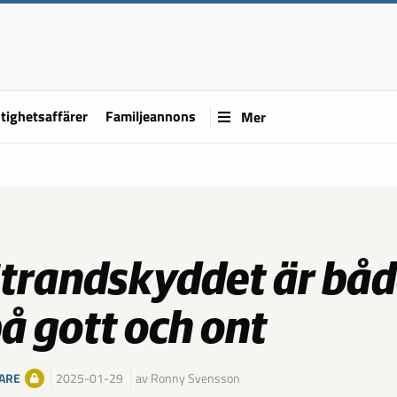
tighetsaffärer
Familjeannons
Mer
trandskyddet är bå
å gott och ont
ARE
2025-01-29
av Ronny Svensson