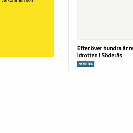
Efter över hundra år n
idrotten i Söderås
NYHETER