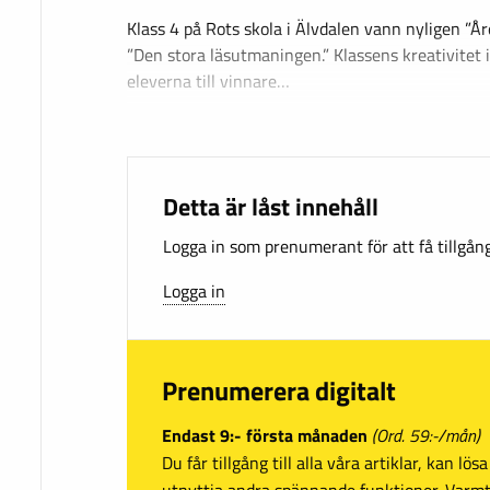
Klass 4 på Rots skola i Älvdalen vann nyligen ”År
”Den stora läsutmaningen.” Klassens kreativitet i
eleverna till vinnare…
Detta är låst innehåll
Logga in som prenumerant för att få tillgång 
Logga in
Prenumerera digitalt
Endast 9:- första månaden
(Ord. 59:-/mån)
Du får tillgång till alla våra artiklar, kan lö
utnyttja andra spännande funktioner. Var