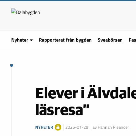
Nyheter
Rapporterat från bygden
Sveabörsen
Fas
Elever i Älvdal
läsresa”
NYHETER
2025-01-29
av Hannah Risander