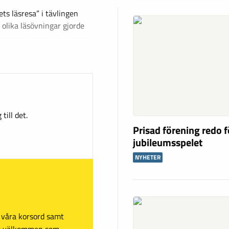
ets läsresa” i tävlingen
 olika läsövningar gjorde
till det.
Prisad förening redo f
jubileumsspelet
NYHETER
sa våra korsord samt
mt välkommen som