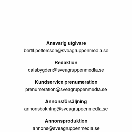
Ansvarig utgivare
bertil.pettersson@sveagruppenmedia.se
Redaktion
dalabygden@sveagruppenmedia.se
Kundservice prenumeration
prenumeration@sveagruppenmedia.se
Annonsförsäljning
annonsbokning@sveagruppenmedia.se
Annonsproduktion
annons@sveagruppenmedia.se