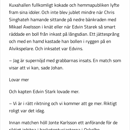
Kuxahallen fullkomligt kokade och hemmapubliken lyfte
fram sina idoler. Och inte blev jublet mindre när Chris
Singhateh hamande sittande på nedre bänkraden med
Mikael Axelsson i knät eller när Edvin Starek så smart
räddade en boll från inkast på långsdian. Ett jättesprång
och med en hamd kastade han bollen i ryggen på en
Alvikspelare. Och inksatet var Edvins.
– Jag är supernöjd med grabbarnas insats. En match som
visar att vi kan, sade Johan.
Lovar mer
Och kapten Edvin Stark lovade mer.
– Vi är i rätt riktning och vi kommer att ge mer. Riktigt
roligt var det idag.
Innan matchen höll Jonte Karlsson ett anförande för de
riktigt inbitna i basketentusiasterna i Ockelbo.