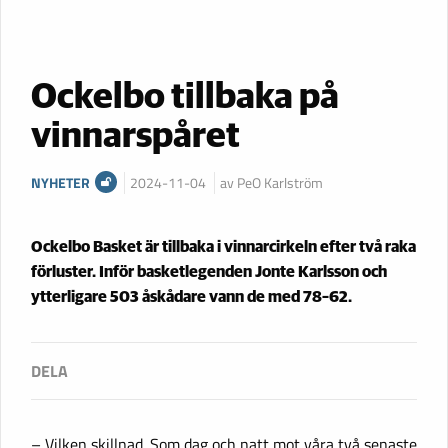
Ockelbo tillbaka på
vinnarspåret
NYHETER
2024-11-04
av PeO Karlström
Ockelbo Basket är tillbaka i vinnarcirkeln efter två raka
förluster. Inför basketlegenden Jonte Karlsson och
ytterligare 503 åskådare vann de med 78–62.
– Vilken skillnad. Som dag och natt mot våra två senaste