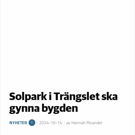
Solpark i Trängslet ska
gynna bygden
NYHETER
2024-10-14
av Hannah Risander