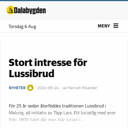
MENY
Torsdag 6 Aug
Stort intresse för
Lussibrud
NYHETER
2024-09-24
av Hannah Risander
För 25 år sedan återföddes traditionen Lussibrud i
Malung, på initiativ av Täpp Lars. Ett luciatåg med anor
från 1800-talet där man klär lucian i…