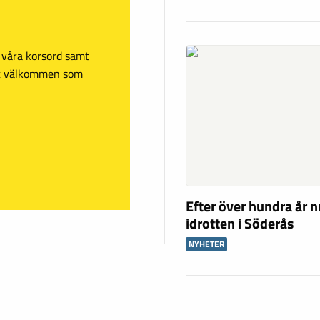
sa våra korsord samt
mt välkommen som
Efter över hundra år n
idrotten i Söderås
NYHETER