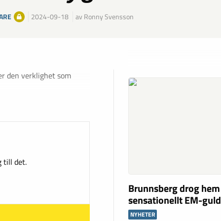
ARE
2024-09-18
av Ronny Svensson
ler den verklighet som
till det.
Brunnsberg drog hem
sensationellt EM-gul
NYHETER