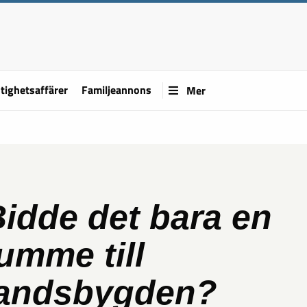
tighetsaffärer
Familjeannons
Mer
idde det bara en
umme till
landsbygden?