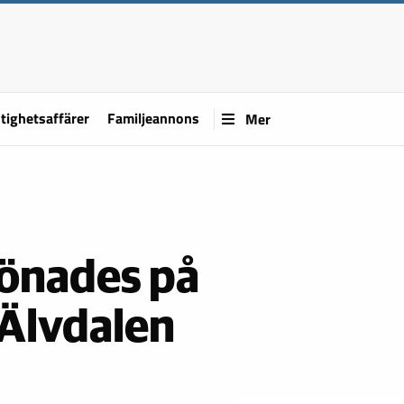
tighetsaffärer
Familjeannons
Mer
lönades på
 Älvdalen