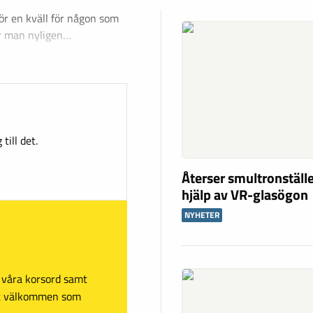
för en kväll för någon som
är man nyligen…
till det.
Återser smultronstäl
hjälp av VR-glasögon
NYHETER
sa våra korsord samt
mt välkommen som