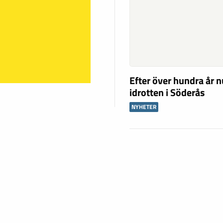
Efter över hundra år n
idrotten i Söderås
NYHETER