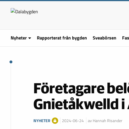
Nyheter
Rapporterat från bygden
Sveabörsen
Fas
Företagare be
Gnietåkwelld i
NYHETER
2024-06-24
av Hannah Risander