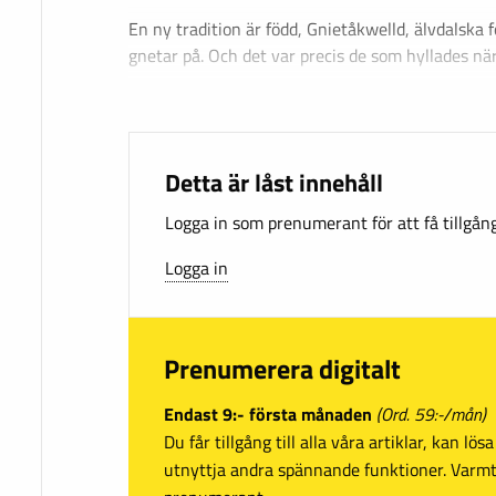
En ny tradition är född, Gnietåkwelld, älvdalska 
gnetar på. Och det var precis de som hyllades n
Detta är låst innehåll
Logga in som prenumerant för att få tillgång 
Logga in
Prenumerera digitalt
Endast 9:- första månaden
(Ord. 59:-/mån)
Du får tillgång till alla våra artiklar, kan lö
utnyttja andra spännande funktioner. Var