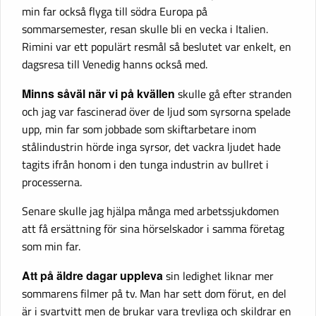
min far också flyga till södra Europa på
sommarsemester, resan skulle bli en vecka i Italien.
Rimini var ett populärt resmål så beslutet var enkelt, en
dagsresa till Venedig hanns också med.
Minns såväl när vi på kvällen
skulle gå efter stranden
och jag var fascinerad över de ljud som syrsorna spelade
upp, min far som jobbade som skiftarbetare inom
stålindustrin hörde inga syrsor, det vackra ljudet hade
tagits ifrån honom i den tunga industrin av bullret i
processerna.
Senare skulle jag hjälpa många med arbetssjukdomen
att få ersättning för sina hörselskador i samma företag
som min far.
Att på äldre dagar uppleva
sin ledighet liknar mer
sommarens filmer på tv. Man har sett dom förut, en del
är i svartvitt men de brukar vara trevliga och skildrar en