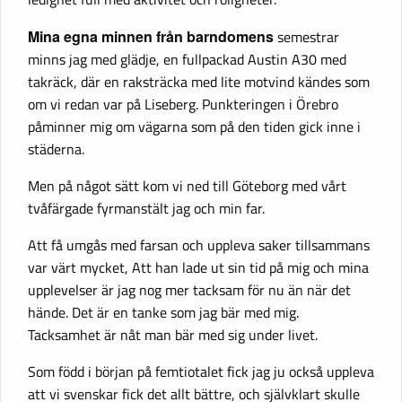
Mina egna minnen från barndomens
semestrar
minns jag med glädje, en fullpackad Austin A30 med
takräck, där en raksträcka med lite motvind kändes som
om vi redan var på Liseberg. Punkteringen i Örebro
påminner mig om vägarna som på den tiden gick inne i
städerna.
Men på något sätt kom vi ned till Göteborg med vårt
tvåfärgade fyrmanstält jag och min far.
Att få umgås med farsan och uppleva saker tillsammans
var värt mycket, Att han lade ut sin tid på mig och mina
upplevelser är jag nog mer tacksam för nu än när det
hände. Det är en tanke som jag bär med mig.
Tacksamhet är nåt man bär med sig under livet.
Som född i början på femtiotalet fick jag ju också uppleva
att vi svenskar fick det allt bättre, och självklart skulle