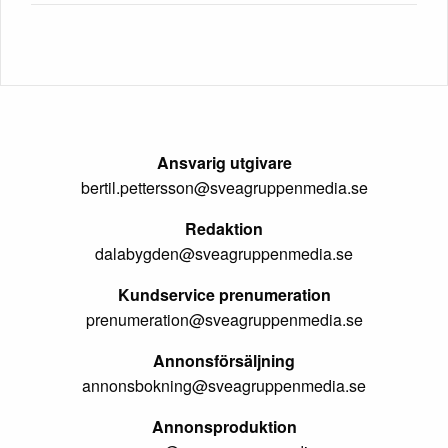
Ansvarig utgivare
bertil.pettersson@sveagruppenmedia.se
Redaktion
dalabygden@sveagruppenmedia.se
Kundservice prenumeration
prenumeration@sveagruppenmedia.se
Annonsförsäljning
annonsbokning@sveagruppenmedia.se
Annonsproduktion