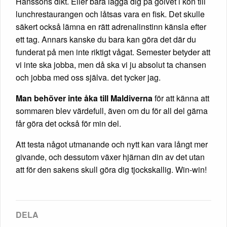
Hanssons dikt. Eller bara lägga dig på golvet i kön till
lunchrestaurangen och låtsas vara en fisk. Det skulle
säkert också lämna en rätt adrenalinstinn känsla efter
ett tag. Annars kanske du bara kan göra det där du
funderat på men inte riktigt vågat. Semester betyder att
vi inte ska jobba, men då ska vi ju absolut ta chansen
och jobba med oss själva. det tycker jag.
Man behöver inte åka till Maldiverna
för att känna att
sommaren blev värdefull, även om du för all del gärna
får göra det också för min del.
Att testa något utmanande och nytt kan vara långt mer
givande, och dessutom växer hjärnan din av det utan
att för den sakens skull göra dig tjockskallig. Win-win!