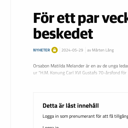
För ett par ve
beskedet
NYHETER
2024-05-29
av Mårten Lång
Orsabon Matilda Melander är en av de unga ledar
ur "H.M. Konung Carl XVI Gustafs 70-årsfond fö
Detta är låst innehåll
Logga in som prenumerant för att få tillgång 
Logga in