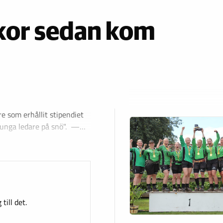
ckor sedan kom
e som erhållit stipendiet
r unga ledare på snö". —…
till det.