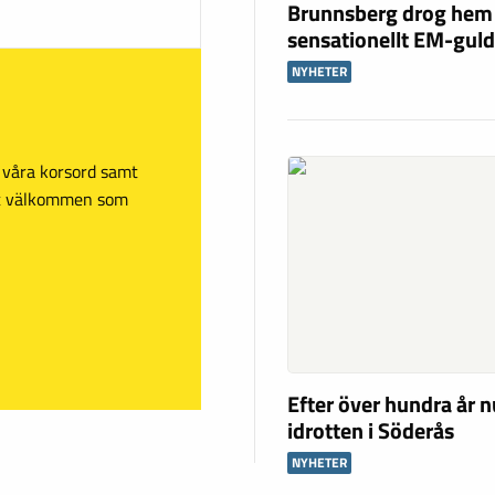
Brunnsberg drog hem
sensationellt EM-gul
NYHETER
sa våra korsord samt
mt välkommen som
Efter över hundra år n
idrotten i Söderås
NYHETER