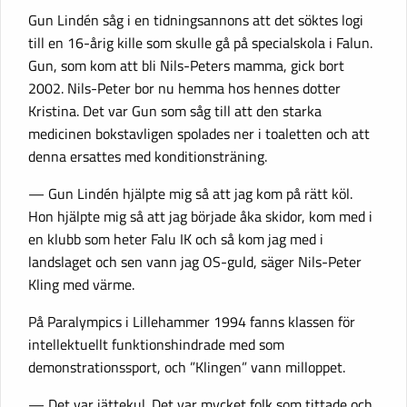
Gun Lindén såg i en tidningsannons att det söktes logi
till en 16-årig kille som skulle gå på specialskola i Falun.
Gun, som kom att bli Nils-Peters mamma, gick bort
2002. Nils-Peter bor nu hemma hos hennes dotter
Kristina. Det var Gun som såg till att den starka
medicinen bokstavligen spolades ner i toaletten och att
denna ersattes med konditionsträning.
— Gun Lindén hjälpte mig så att jag kom på rätt köl.
Hon hjälpte mig så att jag började åka skidor, kom med i
en klubb som heter Falu IK och så kom jag med i
landslaget och sen vann jag OS-guld, säger Nils-Peter
Kling med värme.
På Paralympics i Lillehammer 1994 fanns klassen för
intellektuellt funktionshindrade med som
demonstrationssport, och ”Klingen” vann milloppet.
— Det var jättekul. Det var mycket folk som tittade och