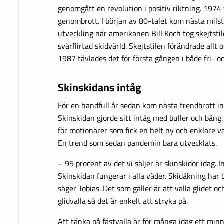
genomgått en revolution i positiv riktning. 1974 f
genombrott. I början av 80-talet kom nästa mils
utveckling när amerikanen Bill Koch tog skejtstile
svårflirtad skidvärld. Skejtstilen förändrade allt
1987 tävlades det för första gången i både fri- och
Skinskidans intåg
För en handfull år sedan kom nästa trendbrott i
Skinskidan gjorde sitt intåg med buller och bång.
för motionärer som fick en helt ny och enklare va
En trend som sedan pandemin bara utvecklats.
– 95 procent av det vi säljer är skinskidor idag.
Skinskidan fungerar i alla väder. Skidåkning har 
säger Tobias. Det som gäller är att valla glidet oc
glidvalla så det är enkelt att stryka på.
Att tänka på fästvalla är för många idag ett minn