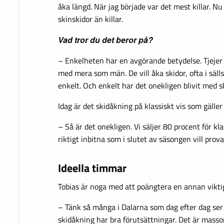
åka längd. När jag började var det mest killar. Nu 
skinskidor än killar.
Vad tror du det beror på?
– Enkelheten har en avgörande betydelse. Tjejer n
med mera som män. De vill åka skidor, ofta i säll
enkelt. Och enkelt har det onekligen blivit med s
Idag är det skidåkning på klassiskt vis som gälle
– Så är det onekligen. Vi säljer 80 procent för kl
riktigt inbitna som i slutet av säsongen vill prova 
Ideella timmar
Tobias är noga med att poängtera en annan viktig
– Tänk så många i Dalarna som dag efter dag ser t
skidåkning har bra förutsättningar. Det är masso