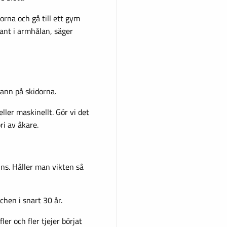
korna och gå till ett gym
rant i armhålan, säger
pann på skidorna.
ller maskinellt. Gör vi det
ri av åkare.
ins. Håller man vikten så
chen i snart 30 år.
er och fler tjejer börjat