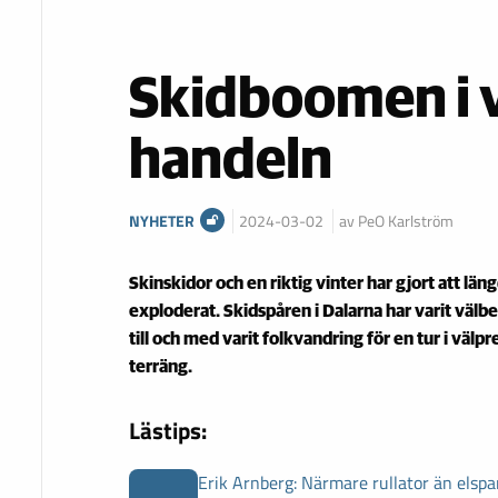
Skidboomen i v
handeln
NYHETER
2024-03-02
av PeO Karlström
Skinskidor och en riktig vinter har gjort att län
exploderat. Skidspåren i Dalarna har varit välbe
till och med varit folkvandring för en tur i väl
terräng.
Lästips:
Erik Arnberg: Närmare rullator än elspa