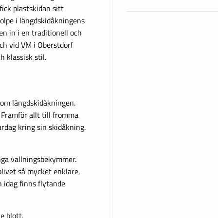
ick plastskidan sitt
tolpe i längdskidåkningens
n in i en traditionell och
 och vid VM i Oberstdorf
 klassisk stil.
nom längdskidåkningen.
 Framför allt till fromma
rdag kring sin skidåkning.
 Inga vallningsbekymmer.
blivet så mycket enklare,
h idag finns flytande
e blott.