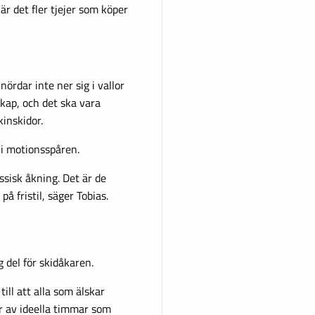
är det fler tjejer som köper
ördar inte ner sig i vallor
skap, och det ska vara
kinskidor.
r i motionsspåren.
assisk åkning. Det är de
på fristil, säger Tobias.
 del för skidåkaren.
ill att alla som älskar
r av ideella timmar som