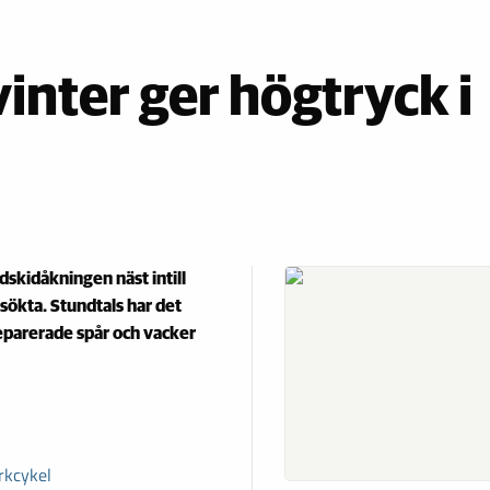
inter ger högtryck i
gdskidåkningen näst intill
sökta. Stundtals har det
preparerade spår och vacker
rkcykel