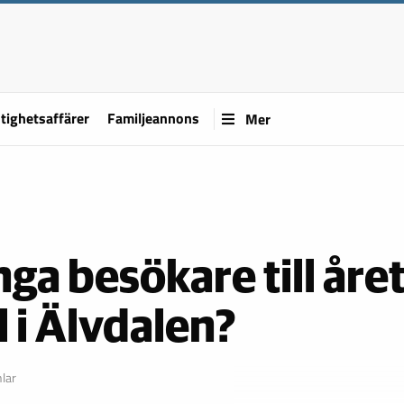
tighetsaffärer
Familjeannons
Mer
ga besökare till åre
 i Älvdalen?
lar