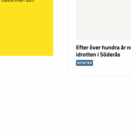
Efter över hundra år n
idrotten i Söderås
NYHETER