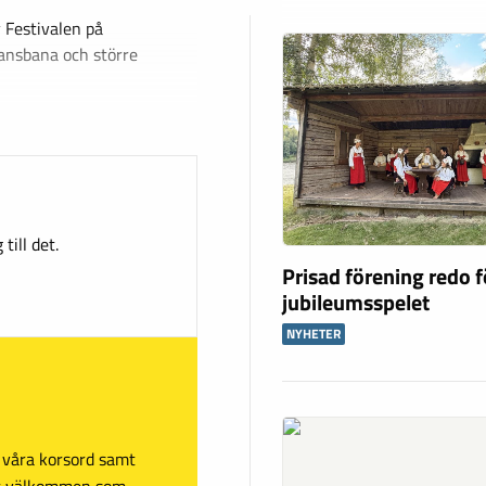
 Festivalen på
dansbana och större
till det.
Prisad förening redo f
jubileumsspelet
NYHETER
sa våra korsord samt
mt välkommen som