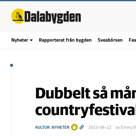
Nyheter
Rapporterat från bygden
Sveabörsen
Fas
Dubbelt så mån
countryfestival
KULTUR
,
NYHETER
2023-06-22
av Emmy Ih