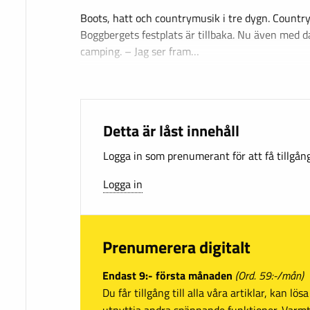
Boots, hatt och countrymusik i tre dygn. Country
Boggbergets festplats är tillbaka. Nu även med 
camping. – Jag ser fram…
Detta är låst innehåll
Logga in som prenumerant för att få tillgång 
Logga in
Prenumerera digitalt
Endast 9:- första månaden
(Ord. 59:-/mån)
Du får tillgång till alla våra artiklar, kan lö
utnyttja andra spännande funktioner. Var