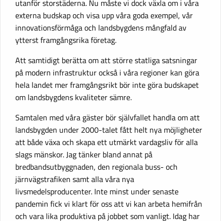
utanför storstäderna. Nu måste vi dock växla om i våra
externa budskap och visa upp våra goda exempel, vår
innovationsförmåga och landsbygdens mångfald av
ytterst framgångsrika företag.
Att samtidigt berätta om att större statliga satsningar
på modern infrastruktur också i våra regioner kan göra
hela landet mer framgångsrikt bör inte göra budskapet
om landsbygdens kvaliteter sämre.
Samtalen med våra gäster bör självfallet handla om att
landsbygden under 2000-talet fått helt nya möjligheter
att både växa och skapa ett utmärkt vardagsliv för alla
slags mänskor. Jag tänker bland annat på
bredbandsutbyggnaden, den regionala buss- och
järnvägstrafiken samt alla våra nya
livsmedelsproducenter. Inte minst under senaste
pandemin fick vi klart för oss att vi kan arbeta hemifrån
och vara lika produktiva på jobbet som vanligt. Idag har