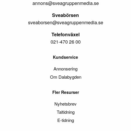
annons@sveagruppenmedia.se
Sveabörsen
sveaborsen@sveagruppenmedia.se
Telefonväxel
021-470 26 00
Kundservice
Annonsering
Om Dalabygden
Fler Resurser
Nyhetsbrev
Taltidning
E-tidning