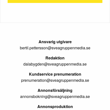
Ansvarig utgivare
bertil.pettersson@sveagruppenmedia.se
Redaktion
dalabygden@sveagruppenmedia.se
Kundservice prenumeration
prenumeration@sveagruppenmedia.se
Annonsförsäljning
annonsbokning@sveagruppenmedia.se
Annonsproduktion