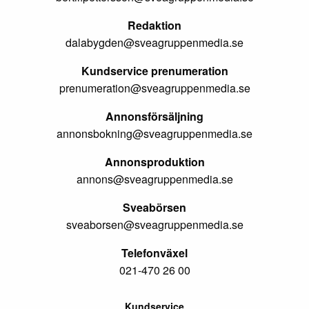
Redaktion
dalabygden@sveagruppenmedia.se
Kundservice prenumeration
prenumeration@sveagruppenmedia.se
Annonsförsäljning
annonsbokning@sveagruppenmedia.se
Annonsproduktion
annons@sveagruppenmedia.se
Sveabörsen
sveaborsen@sveagruppenmedia.se
Telefonväxel
021-470 26 00
Kundservice