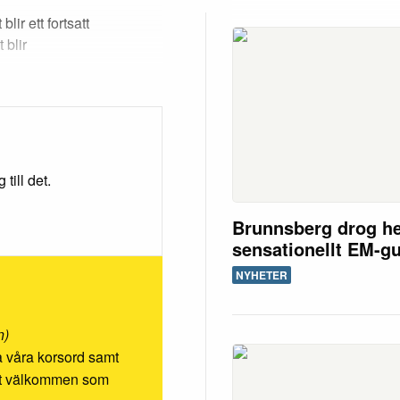
blir ett fortsatt
 blir
till det.
Brunnsberg drog h
sensationellt EM-g
NYHETER
n)
ösa våra korsord samt
rmt välkommen som