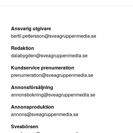
Ansvarig utgivare
bertil.pettersson@sveagruppenmedia.se
Redaktion
dalabygden@sveagruppenmedia.se
Kundservice prenumeration
prenumeration@sveagruppenmedia.se
Annonsförsäljning
annonsbokning@sveagruppenmedia.se
Annonsproduktion
annons@sveagruppenmedia.se
Sveabörsen