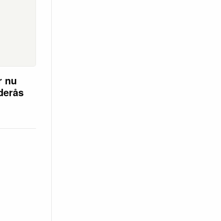
r nu
öderås