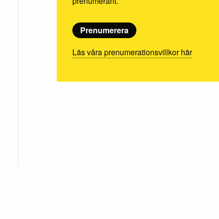
prenumerant.
Prenumerera
Läs våra prenumerationsvillkor här