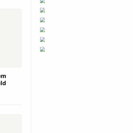
em
uld