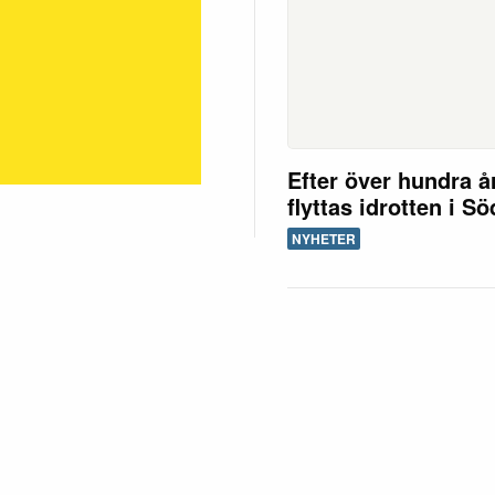
Efter över hundra å
flyttas idrotten i S
NYHETER