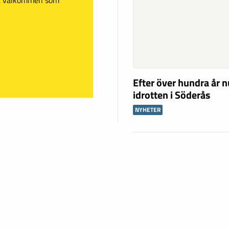
Efter över hundra år n
idrotten i Söderås
NYHETER