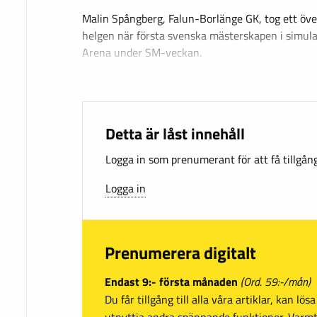
Malin Spångberg, Falun-Borlänge GK, tog ett öv
helgen när första svenska mästerskapen i simula
Arena under SM-veckan.
Detta är låst innehåll
Logga in som prenumerant för att få tillgång 
Logga in
Prenumerera digitalt
Endast 9:- första månaden
(Ord. 59:-/mån)
Du får tillgång till alla våra artiklar, kan lö
utnyttja andra spännande funktioner. Var