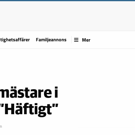
tighetsaffärer
Familjeannons
Mer
mästare i
”Häftigt”
öm