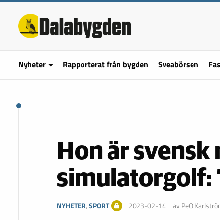
Nyheter
Rapporterat från bygden
Sveabörsen
Fas
Hon är svensk 
simulatorgolf: 
NYHETER
,
SPORT
2023-02-14
av PeO Karlstr