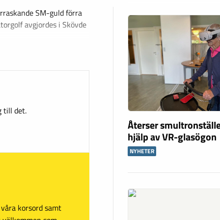
erraskande SM-guld förra
torgolf avgjordes i Skövde
till det.
Återser smultronstäl
hjälp av VR-glasögon
NYHETER
sa våra korsord samt
mt välkommen som