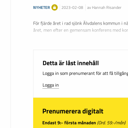
NYHETER
2023-02-08
av Hannah Risander
För fjärde året i rad sjönk Älvdalens kommun i n
året, men efter en gemensam konferens med k
Detta är låst innehåll
Logga in som prenumerant för att få tillgång 
Logga in
Prenumerera digitalt
Endast 9:- första månaden
(Ord. 59:-/mån)