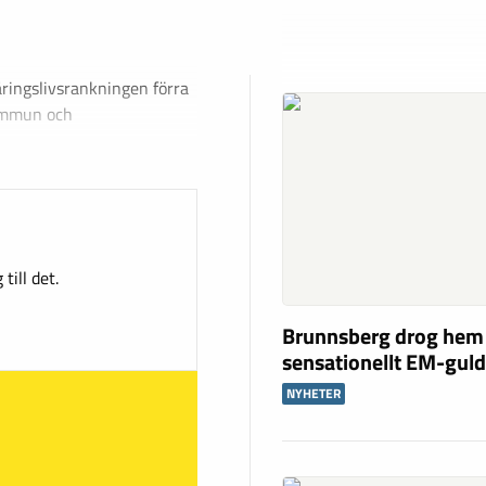
äringslivsrankningen förra
ommun och
till det.
Brunnsberg drog hem
sensationellt EM-gul
NYHETER