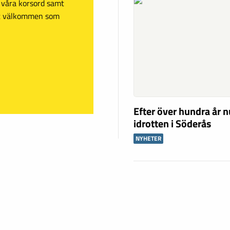
sa våra korsord samt
mt välkommen som
Efter över hundra år n
idrotten i Söderås
NYHETER